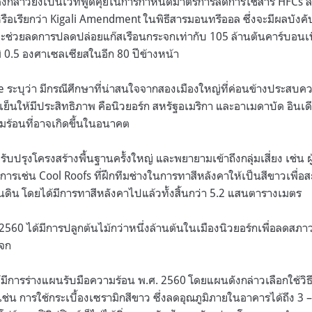
ดังกล่าวยังเป็นเวทีพูดคุยในการกำหนดมาตรการลดการใช้สาร
HFCs
ล
รือเรียกว่า
Kigali Amendment
ในพิธีสารมอนทรีออล ซึ่งจะมีผลบังคับ
จะช่วยลดการปลดปล่อยแก๊สเรือนกระจกเท่ากับ
105
ล้านตันคาร์บอนเท
ิ
0.5
องศาเซลเซียสในอีก
80
ปีข้างหน้า
re
ระบุว่า มีกรณีศึกษาที่น่าสนใจจากสองเมืองใหญ่ที่ค่อนข้างประสบ
นให้มีประสิทธิภาพ คือนิวยอร์ก สหรัฐอเมริกา และอาเมดาบัด อินเดีย 
มร้อนที่อาจเกิดขึ้นในอนาคต
รับปรุงโครงสร้างพื้นฐานครั้งใหญ่ และพยายามเข้าถึงกลุ่มเสี่ยง เช่น 
รงการเช่น
Cool Roofs
ที่ฝึกทีมช่างในการทาสีหลังคาให้เป็นสีขาวเพื่
นดิน โดยได้มีการทาสีหลังคาไปแล้วทั้งสิ้นกว่า
5.2
แสนตารางเมตร
2560
ได้มีการปลูกต้นไม้กว่าหนึ่งล้านต้นในเมืองนิวยอร์กเพื่อลดส
ะจก
้มีการร่างแผนรับมือความร้อน พ
.
ศ
. 2560
โดยแผนดังกล่าวเลือกใช้วิ
เช่น การใช้กระเบื้องเซรามิกสีขาว ซึ่งลดอุณภูมิภายในอาคารได้ถึง
3 