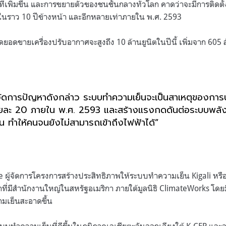
ที่เพิ่มขึ้น และการขยายตัวของชนชั้นกลางทั่วโลก คาดว่าจะมีการติดตั้
งในราว
10
ปีข้างหน้า และอีกหลายเท่าภายใน พ
.
ศ
. 2593
าดยอดขายเครื่องปรับอากาศจะสูงถึง
10
ล้านยูนิตในปีนี้ เพิ่มจาก
605
จัดการปัญหาดังกล่าว ระบบทำความเย็นจะเป็นสาเหตุของการป
ยละ
20
ภายใน พ
.
ศ
. 2593
และสร้างแรงกดดันต่อระบบพลั
น ทำให้คนจนยังไม่สามารถเข้าถึงไฟฟ้าได้
”
re
ผู้จัดการโครงการสร้างประสิทธิภาพให้ระบบทำความเย็น
Kigali
หรื
ที่มีสำนักงานใหญ่ในสหรัฐอเมริกา ภายใต้มูลนิธิ
ClimateWorks
โดยม
มเย็นสะอาดขึ้น