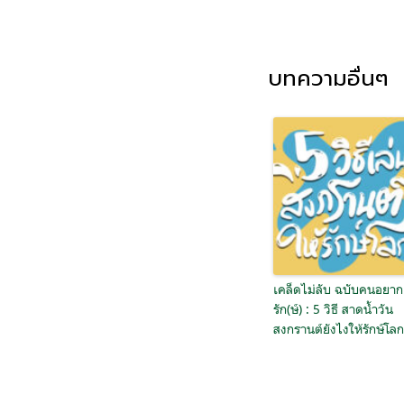
บทความอื่นๆ
เคล็ดไม่ลับ ฉบับคนอยาก
รัก(ษ์) : 5 วิธี สาดน้ำวัน
สงกรานต์ยังไงให้รักษ์โล