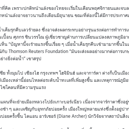
ว่าที่คิด เพราะปกติหน้าแล้งของไทยจะเริ่มในเดือนพฤศจิกายนและจ
ว่าหน้าแล้งอาจยาวนานถึงเดือนมิถุนายน ขณะที่ต้องนี้ได้มีการประกาศ
าน้ำเค็มรุกคืบเลวร้ายลง ซึ่งอาจส่งผลกระทบอย่างรุนแรงต่อการทำกา
ปนเปื้อน ศุภกร ชินวรรโณ ผู้เชี่ยวชาญด้านการเปลี่ยนแปลงสภาพภูมิ
น “ปัญหานี้จะร้ายแรงขึ้นเรื่อย ๆ เมื่อน้ำเค็มรุกคืบเข้ามามากขึ้นใ
ณ์กับ Thomson Reuters Foundation “มันจะส่งผลอย่างมากต่อการเกษ
่างยิ่งต่อน้ำ” เขาสรุป
ีย ทั้งมุมไป เซียงไฮ กรุงเทพฯ โฮจิมินฮ์ และจาการ์ตา ต่างก็เป็นเมืองช
เมืองเหล่านี้อ่อนไหลต่อระดับน้ำทะเลที่เพิ่มสูงขึ้น และเหตุการณ์ภูมิอ
ายุไซโคลนที่มีความรุนแรง
ผนที่จะย้ายเมืองหลวงไปยังเกาะบอร์เนียว เนื่องจากจาร์กาตาซึ่งอยู
้า ๆ และเผชิญกับอุทกภัยบ่อยครั้ง เมืองใหญ่หลายแห่งซึ่งตั้งอยู่ปาก
มบ่อยครั้งขึ้น ไดแอน อาร์เชอร์ (Diane Archer) นักวิจัยจากสถาบันสิ