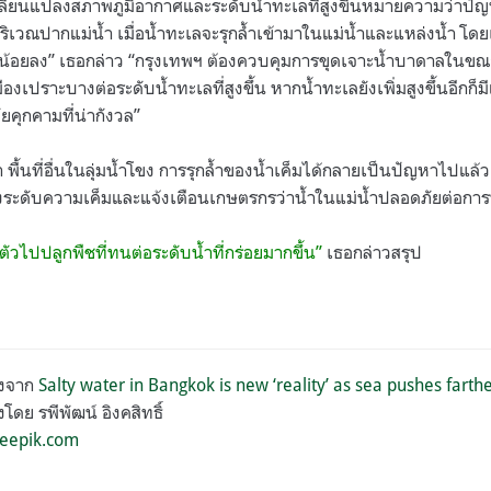
เปลี่ยนแปลงสภาพภูมิอากาศและระดับน้ำทะเลที่สูงขึ้นหมายความว่าปัญห
่บริเวณปากแม่น้ำ เมื่อน้ำทะเลจะรุกล้ำเข้ามาในแม่น้ำและแหล่งน้ำ โ
าณน้อยลง” เธอกล่าว “กรุงเทพฯ ต้องควบคุมการขุดเจาะน้ำบาดาลในขณะ
งเปราะบางต่อระดับน้ำทะเลที่สูงขึ้น หากน้ำทะเลยังเพิ่มสูงขึ้นอีกก็มี
คุกคามที่น่ากังวล”
ว่า พื้นที่อื่นในลุ่มน้ำโขง การรุกล้ำของน้ำเค็มได้กลายเป็นปัญหาไปแล
ังระดับความเค็มและแจ้งเตือนเกษตรกรว่าน้ำในแม่น้ำปลอดภัยต่อการ
วไปปลูกพืชที่ทนต่อระดับน้ำที่กร่อยมากขึ้น”
เธอกล่าวสรุป
ยงจาก
Salty water in Bangkok is new ‘reality’ as sea pushes farth
ดย รพีพัฒน์ อิงคสิทธิ์
eepik.com