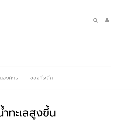
ุนองค์กร
ของที่ระลึก
้ำทะเลสูงขึ้น