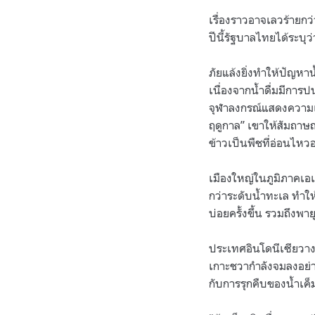
เรื่องราวอาจเลวร้ายก
ปีนี้รัฐบาลไทยได้ระบุ
ภัยแล้งยิ่งทำให้ปัญห
เนื่องจากน้ำดื่มมีการ
จุฬาลงกรณ์แสดงความเห็
ฤดูกาล” เขาให้สัมถาษ
ข้าวเป็นพืชที่อ่อนไหวอย
เมืองใหญ่ในภูมิภาคเอเช
กว่าระดับน้ำทะเล ทำให้
บ่อยครั้งขึ้น รวมถึงพ
ประเทศอินโดนีเซียวางแ
เกาะชวากำลังจมลงอย่างช
กับการรุกคืบของน้ำเค็