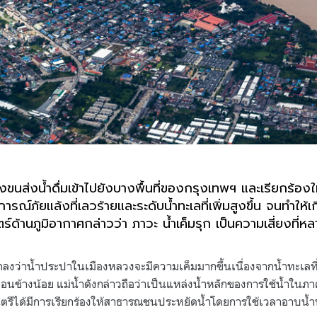
งขนส่งน้ำดื่มเข้าไปยังบางพื้นที่ของกรุงเทพฯ และเรียกร้อง
ณ์ภัยแล้งที่เลวร้ายและระดับน้ำทะเลที่เพิ่มสูงขึ้น จนทำให้เ
ร์ด้านภูมิอากาศกล่าวว่า ภาวะ น้ำเค็มรุก เป็นความเสี่ยงที่ห
่าน้ำประปาในเมืองหลวงจะมีความเค็มมากขึ้นเนื่องจากน้ำทะเลที่
ำค่อนข้างน้อย แม่น้ำดังกล่าวถือว่าเป็นแหล่งน้ำหลักของการใช้น้ำใน
ตรีได้มีการเรียกร้องให้สาธารณชนประหยัดน้ำโดยการใช้เวลาอาบน้ำ