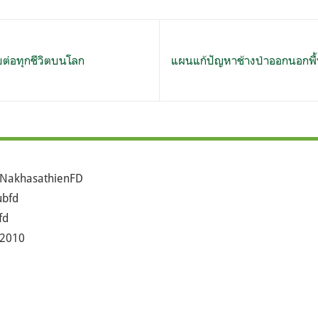
ต่อทุกชีวิตบนโลก
แผนแก้ปัญหาช้างป่าออกนอกพื้นท
NakhasathienFD
bfd
fd
2010