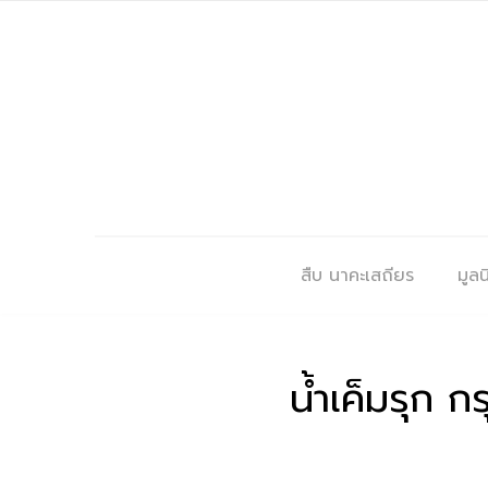
สืบ นาคะเสถียร
มูลนิ
น้ำเค็มรุก ก