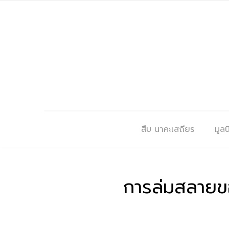
สืบ นาคะเสถียร
มูลนิ
การล่มสลายข