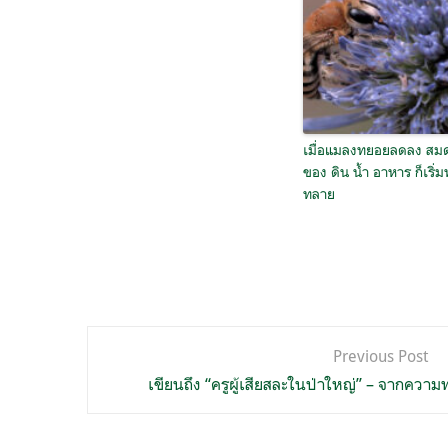
เมื่อแมลงทยอยลดลง สมด
ของ ดิน น้ำ อาหาร ก็เริ่ม
ทลาย
แนะแนว
Previous Post
เรื่อง
เขียนถึง “ครูผู้เสียสละในป่าใหญ่” – จากควา