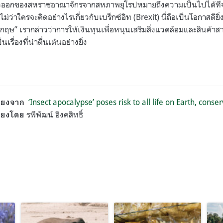
ตัวออกของสหราชอาณาจักรจากสหภาพยุโรปหมายถึงความเป็นไปได้ที่
ไม่ว่าใครจะคิดอย่างไรเกี่ยวกับเบร็กซ์อิท (Brexit) นี่ถือเป็นโอกาสดีย
ษ” เรากล่าวว่าการให้เงินทุนเพื่อหนุนเสริมสิ่งแวดล้อมและสินค้าส
รื่องที่น่าตื่นเต้นอย่างยิ่ง
‘Insect apocalypse’ poses risk to all life on Earth, conse
ียงจาก
รพีพัฒน์ อิงคสิทธิ์
ียงโดย