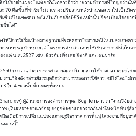
จเลิกใช้ยาฆ่าแมลง” แต่เขาก็ยังกล่าวอีกว่า “ความท้าทายที่ใหญ่กว่านั้น
 70 คือพื้นที่ฟาร์ม ไม่ว่าเราจะปรับสวนหลังบ้านของเราให้เป็นมิตร
อร์เซ็นต์ในเขตชนบทยังเป็นภัยต่อสิ่งมีชีวิตเหล่านั้น ก็คงเป็นเรื่องยา
มขึ้นได้”
องให้มีการริเริ่มเป้าหมายผูกพันที่จะลดการใช่สารเคมีในแปลงเกษตร
ามารถบรรลุเป้าหมายได้ โครงการดังกล่าวควรใช้เงินจากภาษีที่เก็บจา
ตั้งแต่ พ.ศ. 2527 เช่นเดียวกับฝรั่งเศส อิตาลี และเดนมาร์ก
. 2550 ระบุว่าแปลงเกษตรสามารถลดปริมาณการใช้ยาฆ่าแมลงลงได้อย
ดิม งานวิจัยดังกล่าวยังระบุออีกว่าสามารถลดการใช้สารเคมีได้โดยไม
 3 ใน 4 ของพื้นที่เกษตรทั้งหมด
Shardlow) ผู้อำนวยการองค์กรการกุศล Buglife กล่าวว่า “งานวิจัยล่าส
คุณภาพ (ในสหราชอาณาจักร) ยังถูกตัดขาดออกจากกันทำให้ชนิดพันธุ์สัตว์
อเมื่อมีการเปลี่ยนแปลงสภาพภูมิอากาศ การฟื้นฟูโครงข่ายที่อยู่อา
ในตอนนี้”