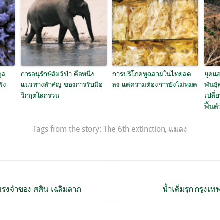
ุล
การอนุรักษ์สัตว์ป่า คือหนึ่ง
การบริโภคหูฉลามในไทยลด
ยุคแ
พัง
แนวทางสำคัญ ของการรับมือ
ลง แต่ความต้องการยังไม่หมด
พันธุ์
วิกฤตโลกรวน
เปลี่
ฟื้นตั
Tags from the story:
The 6th extinction
,
แมลง
มทรงจำของ ศศิน เฉลิมลาภ
น้ำเค็มรุก กรุงเทพ