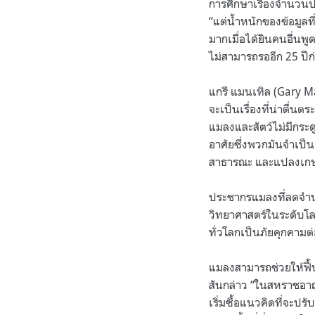
การศึกษาเรื่องจำนวน
“แต่น้ำหนักของข้อมูลท
มากเมื่อได้ยินคนอื่นพู
ไม่สามารถรออีก 25 ปีก
แกรี แมนเทิล (Gary Man
จะเป็นเรื่องที่น่าตื
แมลงและสัตว์ไม่มีกระด
อาศัยซึ่งพวกมันจำเป็
สาธารณะ และแปลงเก
ประชากรแมลงที่ลดจำ
วิทยาศาสตร์ในระดับโล
ทั่วโลกเป็นภัยคุกคา
แมลงสามารถช่วยให้ฟื
สันกล่าว “ในสหราชอาณา
เริ่มซื้อแนวคิดที่จะป