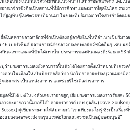
ขียนโดยหนึ่งในนักนิเวศวิทยาชั้นแนวหน้าในสหราชอาณาจักร โดยเนื้
ชอาณาจักรซึ่งถือเป็นสถานที่ที่มีการศึกษาแมลงมากที่สุดในโลก รายงาน
ุ์ได้สูญพันธุ์ในศตวรรษที่ผ่านมา ในขณะที่ปริมาณการใช้สารกำจัดแมลง
ีเสื้อในสหราชอาณาจักรที่จำเป็นต้องอยู่อาศัยในพื้นที่จำเพาะมีปริมาณ
ถึง 46 เปอร์เซ็นต์ สถานการณ์ดังกล่าวกระทบต่อสัตว์ชนิดอื่นๆ เช่น น
ซึ่งกินเฉพาะแมลงที่บินได้เท่านั้น ประชากรของมันลดลงถึงร้อยละ 93 น
ษ์ระบุว่าประชากรแมลงยังสามารถฟื้นตัวได้โดยการตั้งเป้าหมายที่เคร่ง
ร้างสวนในเมืองให้เป็นมิตรต่อสัตว์ป่า นักวิทยาศาสตร์ระบุว่าแมลงมีค
ู้ผสมเกสร เป็นแหล่งอาหาร และช่วยรีไซเคิลสารอาหาร
ข้อมูลที่มีได้ แต่ในแง่ตัวเลขเราอาจสูญเสียประชากรแมลงราวร้อยละ 50
งมันอาจจะมากกว่านี้มากก็ได้” ศาสตราจารย์ เดฟ กูลสัน (Dave Goulso
 Sussex) ผู้เขียนรายงานให้สัมภาษณ์ “เราเพียงแต่ไม่รู้ ซึ่งเป็นเรื่องท
งแมลงลงอาจจะส่งผลรุนแรงต่อโลกและความเป็นอยู่ของมนุษย์”