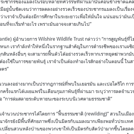
ประชากรของแมลงในรอบหลายทศวรรษที่ผ่านมานั้นค่อนข้างขาดแคลน
ี่มีอยู่นั้นชัดเจนว่าการลดลงอย่างรวดเร็วของประชากรแมลงเป็นเรื่อง
ดว่าเราจำเป็นต้องมีการศึกษาในระยะยาวเพื่อให้มั่นใจ แน่นอนว่ามันเป็น
่อนที่จะเริ่มทำอะไร เพราะมันอาจจะสายเกินไป”
tle) ผู้อำนวยการ Wilshire Wildlife Trust กล่าวว่า “การสูญพันธุ์ที่
่นตระหนก เรากำลังทำให้หนึ่งในรากฐานสำคัญในการดำรงชีพของเราเผชิ
ูกสันหลังอื่นๆ จะสามารถฟื้นตัวได้อย่างรวดเร็วหากเราหยุดฆ่าพวกมันแล
นต้องใช้ในการขยายพันธุ์ เราจำเป็นต้องทำอะไรสักอย่างในตอนนี้ ใ
ษตร”
นวนลงอย่างมากเป็นปรากฎการณ์ที่พบในเยอรมัน และเปอโตริโก 
กครั้งแรกได้เผยแพร่ในเดือนกุมภาพันธุ์ที่ผ่านมา ระบุว่าการลดจ
มต่อ “การล่มสลายระดับหายนะของระบบนิเวศตามธรรมชาติ”
้นจำนวนประชากรได้โดยการ “ฟื้นธรรมชาติ (rewilding)” สวนในเมื
จักรยังมีพื้นที่ศักยภาพซึ่งเป็นมิตรกับแมลงมากเพียงพอทั่วประเทศ 
รับเปลี่ยนสวนหลังบ้านของพวกเขาให้เป็นมิตรกับสัตว์ป่ามากขึ้นโดยลด