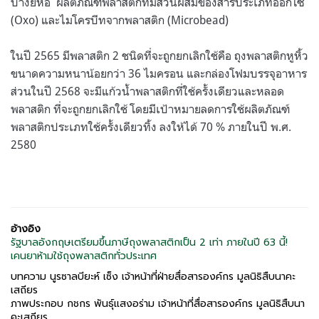
บางยี่ห้อ ผลิตภัณฑ์พลาสติกที่มีส่วนผสมของสารประเภทอ๊อกโซ่
(Oxo) และไมโครบีทจากพลาสติก (Microbead)
ในปี 2565 มีพลาสติก 2 ชนิดที่จะถูกยกเลิกใช้คือ ถุงพลาสติกหูหิ้ว
ขนาดความหนาน้อยกว่า 36 ไมครอน และกล่องโฟมบรรจุอาหาร
ส่วนในปี 2568 จะมีแก้วน้ำพลาสติกที่ใช้ครั้งเดียวและหลอด
พลาสติก ที่จะถูกยกเลิกใช้
โดยมีเป้าหมายลดการใช้ผลิตภัณฑ์
พลาสติกประเภทใช้ครั้งเดียวทิ้ง ลงให้ได้ 70 % ภายในปี พ.ศ.
2580
อ้างอิง
รัฐบาลอังกฤษเตรียมขึ้นภาษีถุงพลาสติกเป็น 2 เท่า ภายในปี 63 นี้!
เคนยาห้ามใช้ถุงพลาสติกทั่วประเทศ
บทความ นูรซาลบียะห์ เซ็ง เจ้าหน้าที่ฝ่ายสื่อสารองค์กร มูลนิธิสืบนาคะ
เสถียร
ภาพประกอบ กชกร พันธุ์แสงอร่าม เจ้าหน้าที่สื่อสารองค์กร มูลนิธิสืบนา
คะเสถียร