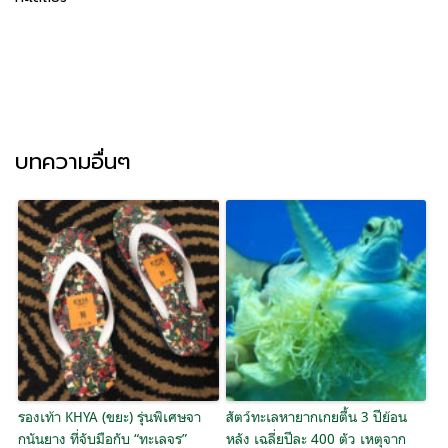
บทความอื่นๆ
รองเท้า KHYA (ขยะ) รุ่นพิเศษจา
สัตว์ทะเลหายากเกยตื้น 3 ปีย้อน
กนันยาง ที่จับมือกับ “ทะเลจร”
หลัง เฉลี่ยปีละ 400 ตัว เหตุจาก