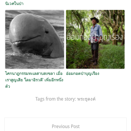
นิเวศในป่า
โศกนาฎกรรมทะเลสาบสงขลา เมื่อ
อ้อมกอดป่าบุญเรือง
เราสูญเสีย ‘โลมาอิรวดี’ เพิ่มอีกหนึ่ง
ตัว
Tags from the story:
พระธุดงค์
แนะแนว
Previous Post