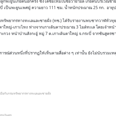
ูกพะยูนเกยตื้นอีกครั้ง ซึ่งได้ชื่อใหม่ในชื่อว่ายามีล เกยตื้นบริเวณ
บี่ เป็นพะยูนเพศผู้ ความยาว 111 ซม. น้ำหนักประมาณ 25 กก. อายุ
ทรัพยากรทางทะเลและชายฝั่ง (ทช.) ได้รับรายงานพบซากวาฬหัวทุย
ตาใหญ่-เกาะไหง ห่างจากเกาะลันตาประมาณ 3 ไมล์ทะเล โดยเจ้าหน้าท
กาะกวง หน้าบ้านสังกะอู้ หมู่ 7 ต.เกาะลันตาใหญ่ จ.กระบี่ จากชันส
การณ์ส่วนหนึ่งที่ปรากฏให้เห็นตามสื่อต่าง ๆ เท่านั้น ยังไม่นับรวมเหตุก
ร่วมมือกับกรมทรัพยากรทางทะเลและชายฝั่ง
Temchuen