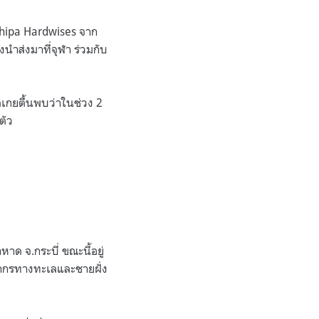
nthipa Hardwises จาก
นำส่งมาที่จุฬา ร่วมกับ
เลเกยตื้นพบว่าในช่วง 2
ตัว
าด จ.กระบี่ ขณะนี้อยู่
ยากรทางทะเลและชายฝั่ง