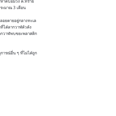
ชายหาดบ่อม่วง ต.ทราย
ประมาณ 3 เดือน
ลอยตายอยู่กลางทะเล
ี่ได้ลากวาฬตัวดัง
ูตรซากวาฬพบขยะพลาสติก
ารณ์อื่น ๆ ที่ไม่ได้ถูก