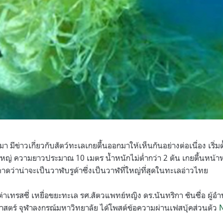
มา มีข่าวเกี่ยวกับสัตว์ทะเลเกยตื้นออกมาให้เห็นกันอย่างต่อเนื่อง เริ่มต
ญ่ ความยาวประมาณ 10 เมตร น้ำหนักไม่ต่ำกว่า 2 ตัน เกยตื้นหน้
าดว่าน่าจะเป็นวาฬบรูด้าซี่งเป็นวาฬที่ใหญ่ที่สุดในทะเลอ่าวไทย
่าเทรสซี่ เหยื่อขยะทะเล รศ.สัตวแพทย์หญิง ดร.นันทริกา ชันซื่อ ผู้อ
ศาสตร์ จุฬาลงกรณ์มหาวิทยาลัย ได้โพสต์ข้อความผ่านเฟสบุ้คส่วนตัว