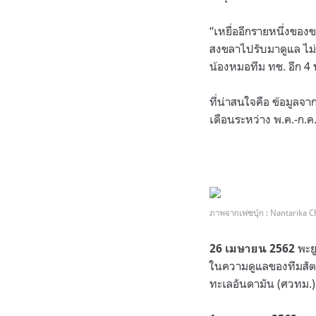
“เหยื่ออีกรายหนึ่งของ
สงขลาไปรับมาดูแล ไม่ก
น้องหมอทีม ทช. อีก 4 
ที่น่าสนใจคือ ข้อมูลจา
เดือนระหว่าง พ.ค.-ก.ค.น
ภาพจากเฟซบุ้ก : Nantarika 
พะยู
26 เมษายน 2562
ในความดูแลของทีมสัตว
ทะเลอันดามัน (ศวทม.)