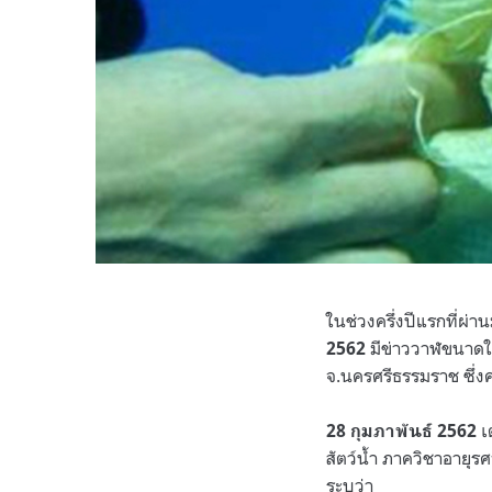
ในช่วงครึ่งปีแรกที่ผ่าน
มีข่าววาฬขนาดให
2562
จ.นครศรีธรรมราช ซึ่งค
เต
28 กุมภาพันธ์ 2562
สัตว์น้ำ ภาควิชาอายุร
ระบุว่า