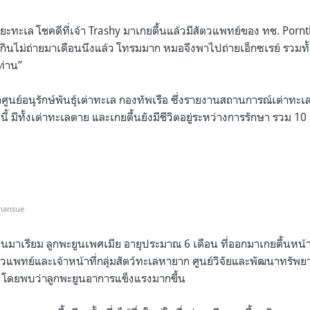
ขยะทะเล โชคดีที่เจ้า Trashy มาเกยตื้นแล้วมีสัตวแพทย์ของ ทช. Por
ินไม่ถ่ายมาเดือนนึงแล้ว โทรมมาก หมอจึงพาไปถ่ายเอ็กซเรย์ รวมทั้ง
ท่าน”
กศูนย์อนุรักษ์พันธุ์เต่าทะเล กองทัพเรือ ซึ่งรายงานสถานการณ์เต่าทะ
ี้ มีทั้งเต่าทะเลตาย และเกยตื้นยังมีชีวิตอยู่ระหว่างการรักษา รวม 10 
Chansue
นมาเรียม ลูกพะยูนเพศเมีย อายุประมาณ 6 เดือน ที่ออกมาเกยตื้นหน้าห
แพทย์และเจ้าหน้าที่กลุ่มสัตว์ทะเลหายาก ศูนย์วิจัยและพัฒนาทรัพ
 โดยพบว่าลูกพะยูนอาการแข็งแรงมากขึ้น