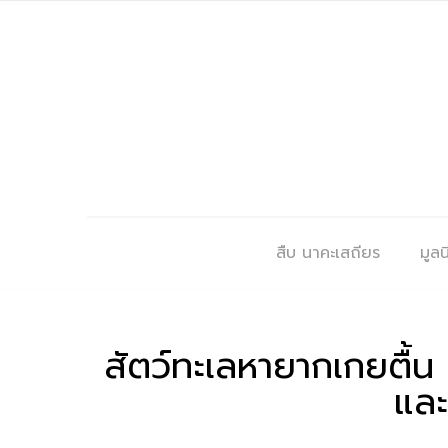
สืบ นาคะเสถียร
มูลนิ
สัตว์ทะเลหายากเกยตื้น
และ