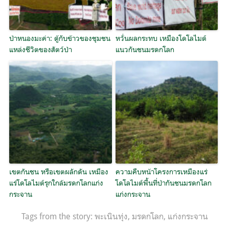
ป่าหนองมะค่า: ตู้กับข้าวของชุมชน
หวั่นผลกระทบ เหมืองโดโลไมต์
แหล่งชีวิตของสัตว์ป่า
แนวกันชนมรดกโลก
เขตกันชน หรือเขตผลักดัน เหมือง
ความคืบหน้าโครงการเหมืองแร่
แร่โดโลไมต์รุกใกล้มรดกโลกแก่ง
โดโลไมต์พื้นที่ป่ากันชนมรดกโลก
กระจาน
แก่งกระจาน
Tags from the story:
พะเนินทุ่ง
,
มรดกโลก
,
แก่งกระจาน