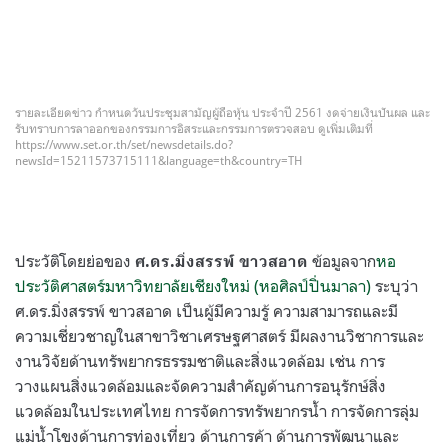
รายละเอียดข่าว กำหนดวันประชุมสามัญผู้ถือหุ้น ประจำปี 2561 งดจ่ายเงินปันผล และ
รับทราบการลาออกของกรรมการอิสระและกรรมการตรวจสอบ ดูเพิ่มเติมที่
https://www.set.or.th/set/newsdetails.do?
newsId=15211573715111&language=th&country=TH
ประวัติโดยย่อของ
ข้อมูลจาก
หอ
ศ.ดร.มิ่งสรรพ์ ขาวสอาด
ประวัติศาสตร์มหาวิทยาลัยเชียงใหม่ (หอศิลป์ปิ่นมาลา)
ระบุว่า
ศ.ดร.มิ่งสรรพ์ ขาวสอาด เป็นผู้มีความรู้ ความสามารถและมี
ความเชี่ยวชาญในสาขาวิชาเศรษฐศาสตร์ มีผลงานวิชาการและ
งานวิจัยด้านทรัพยากรธรรมชาติและสิ่งแวดล้อม เช่น การ
วางแผนสิ่งแวดล้อมและจัดความสำคัญด้านการอนุรักษ์สิ่ง
แวดล้อมในประเทศไทย การจัดการทรัพยากรน้ำ การจัดการลุ่ม
แม่น้ำโขงด้านการท่องเที่ยว ด้านการค้า ด้านการพัฒนาและ