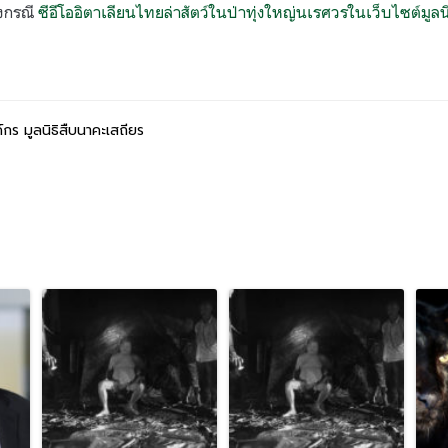
้องกรณี
ซีอีโออิตาเลียนไทยล่าสัตว์ในป่าทุ่งใหญ่นเรศวรในเว็บไซต์มูลน
์กร มูลนิธิสืบนาคะเสถียร