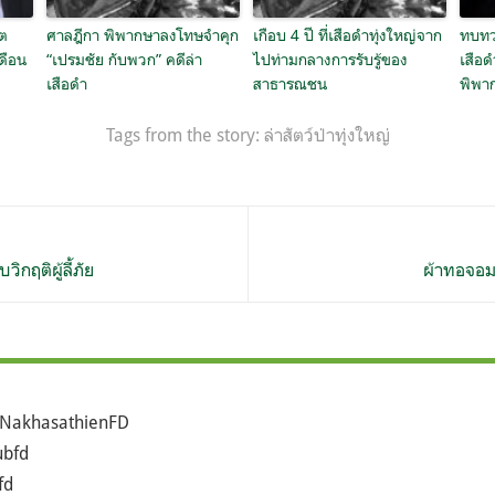
ูต
ศาลฎีกา พิพากษาลงโทษจำคุก
เกือบ 4 ปี ที่เสือดำทุ่งใหญ่จาก
ทบทว
เดือน
“เปรมชัย กับพวก” คดีล่า
ไปท่ามกลางการรับรู้ของ
เสือด
เสือดำ
สาธารณชน
พิพา
Tags from the story:
ล่าสัตว์ป่าทุ่งใหญ่
กฤติผู้ลี้ภัย
ผ้าทอจอม
NakhasathienFD
bfd
fd