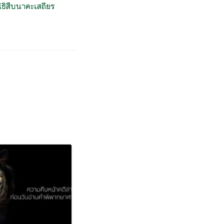
ิธิสืบนาคะเสถียร