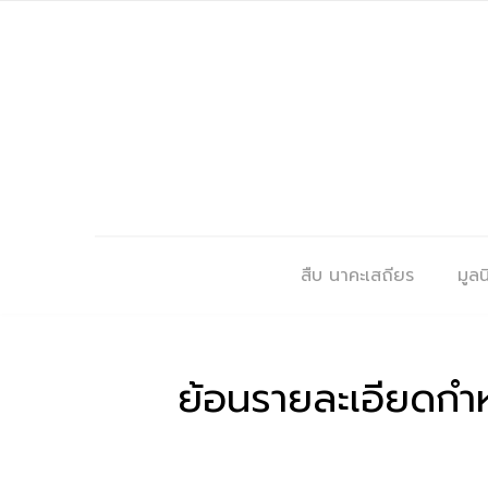
สืบ นาคะเสถียร
มูลนิ
ย้อนรายละเอียดกำ