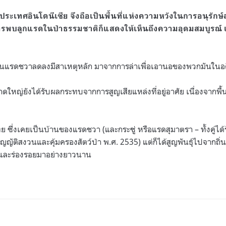
งประเทศอินโดนีเซีย จึงถือเป็นพื้นที่แห่งความหวังในการอนุรักษ์สาย
รพบลูกแรดในป่าธรรมชาติก็แสดงให้เห็นถึงความอุดมสมบูรณ์
นวนแรดชวาลดลงมีสาเหตุหลัก มาจากการล่าเพื่อเอานอของพวกมันในอ
นาดใหญ่ยังได้รับผลกระทบจากการสูญเสียแหล่งที่อยู่อาศัย เนื่องจากพื
 ซึ่งเคยเป็นบ้านของแรดชวา (และกระซู่ หรือแรดสุมาตรา – ทั้งคู่ได
ติสงวนและคุ้มครองสัตว์ป่า พ.ศ. 2535) แต่ก็ได้สูญพันธุ์ไปจากถิ่นที
วและร่องรอยมาอย่างยาวนาน