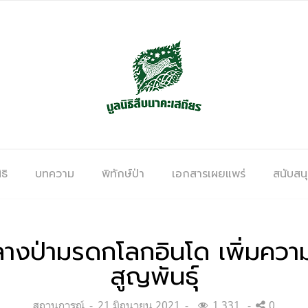
ธิ
บทความ
พิทักษ์ป่า
เอกสารเผยแพร่
สนับสน
งป่ามรดกโลกอินโด เพิ่มความหว
สูญพันธุ์
Categories:
Posted
สถานการณ์
21 มิถุนายน 2021
1,331
0