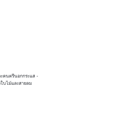
มและดนตรีนอกกระแส -
องใบไม้และสายลม