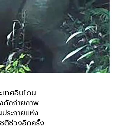
ระเทศอินโดน
องดักถ่ายภาพ
ป็นประกายแห่ง
ชติช่วงอีกครั้ง