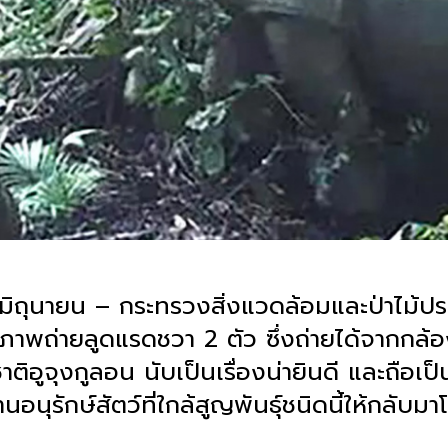
นมิถุนายน – กระทรวงสิ่งแวดล้อมและป่าไม้ป
ผยภาพถ่ายลูดแรดชวา 2 ตัว ซึ่งถ่ายได้จากกล้
ติอูจุงกูลอน นับเป็นเรื่องน่ายินดี และถือเ
นุรักษ์สัตว์ที่ใกล้สูญพันธุ์ชนิดนี้ให้กลับมาโ