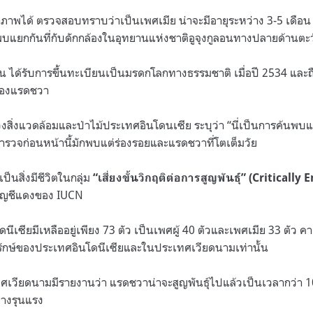
ภาพได้ ตรวจสอบทราบว่าเป็นเพศเมีย น่าจะมีอายุระหว่าง 3-5 เดือน แ
กพบแยกกันที่กับดักกล้องในอุทยานแห่งชาติอูจุงกูลอนทางปลายด้าน
ลน ได้รับการขึ้นทะเบียนเป็นมรดกโลกทางธรรมชาติ เมื่อปี 2534 และถือ
ของแรดชวา
ิ่งแวดล้อมและป่าไม้ประเทศอินโดนเซีย ระบุว่า “นี่เป็นการค้นพบแ
สำรวจก่อนหน้านี้มักพบแต่ร่องรอยและแรดชวาที่โตเต็มวัย
็นสิ่งมีชีวิตในกลุ่ม
“เสี่ยงขั้นวิกฤติต่อการสูญพันธุ์” (Critically
บัญชีแดงของ IUCN
ีเซียมีเหลืออยู่เพียง 73 ตัว เป็นเพศผู้ 40 ตัวและเพศเมีย 33 ตัว คาดว
ุรักษ์ของประเทศอินโดนีเซียและในประเทศเวียดนามเท่านั้น
ศเวียดนามมีรายงานว่า แรดชวาน่าจะสูญพันธุ์ไปแล้วเป็นเวลากว่า 10 
างรุนแรง