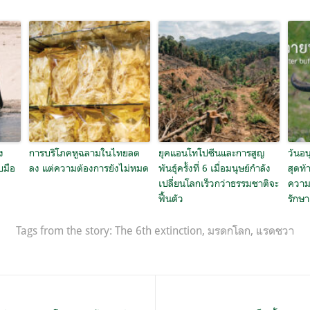
ง
การบริโภคหูฉลามในไทยลด
ยุคแอนโทโปซีนและการสูญ
วันอ
บมือ
ลง แต่ความต้องการยังไม่หมด
พันธุ์ครั้งที่ 6 เมื่อมนุษย์กำลัง
สุดท
เปลี่ยนโลกเร็วกว่าธรรมชาติจะ
ความห
ฟื้นตัว
รักษา
Tags from the story:
The 6th extinction
,
มรดกโลก
,
แรดชวา