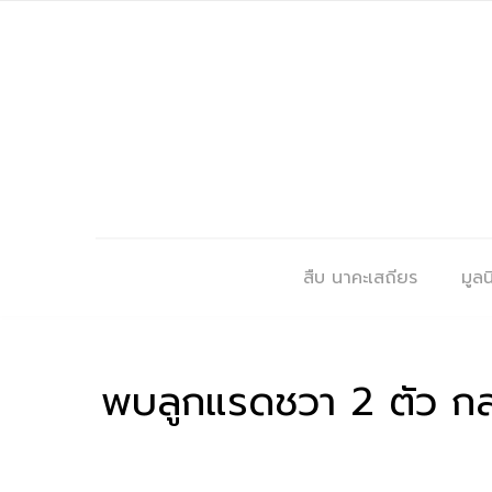
สืบ นาคะเสถียร
มูลนิ
พบลูกแรดชวา 2 ตัว กลา