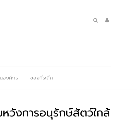
ุนองค์กร
ของที่ระลึก
ังการอนุรักษ์สัตว์ใกล้