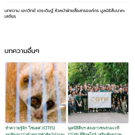
บทความ เอกวิทย์ เตระดิษฐ์ หัวหน้าฝ่ายสื่อสารองค์กร มูลนิธิสืบนาคะ
เสถียร
บทความอื่นๆ
ทำความรู้จัก ‘ไซเตส’ (CITES)
มูลนิธิสืบฯ ส่งเยาวชนร่วมเวที
อนุสัญญาว่าด้วยการค้าสัตว์ป่าและ
CGYN ที่สิงคโปร์ เสริมศักยภาพ