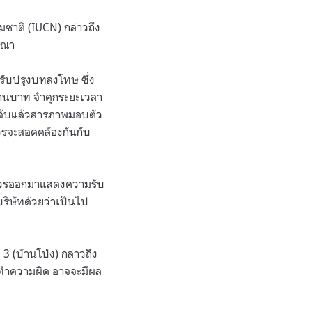
ชาติ (IUCN) กล่าวถึง
ารณา
รับปรุงบทลงโทษ ซึ่ง
งล้านบาท จำคุกระยะเวลา
ูกจับแล้วสารภาพมอบตัว
วรจะสอดคล้องกันกับ
ษัทควรออกมาแสดงความรับ
ิษัทด้วยว่าเป็นไป
3 (บ้านโป่ง) กล่าวถึง
ระทำความผิด อาจจะมีผล