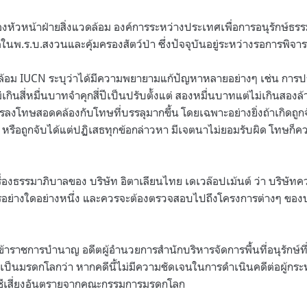
หัวหน้าฝ่ายสิ่งแวดล้อม องค์การระหว่างประเทศเพื่อการอนุรักษ์ธรรม
ดในพ.ร.บ.สงวนและคุ้มครองสัตว์ป่า ซึ่งปัจจุบันอยู่ระหว่างรอการพิจ
ดล้อม IUCN ระบุว่าได้มีความพยายามแก้ปัญหาหลายอย่างๆ เช่น การป
ม่เกินสี่หมื่นบาทจำคุกสี่ปีเป็นปรับตั้งแต่ สองหมื่นบาทแต่ไม่เกินสอ
ารลงโทษสอดคล้องกับโทษที่บรรลุมากขึ้น โดยเฉพาะอย่างยิ่งถ้าเกิดถ
หรือถูกจับได้แต่ปฏิเสธทุกข้อกล่าวหา มีเจตนาไม่ยอมรับผิด โทษก็ค
เรื่องธรรมาภิบาลของ บริษัท อิตาเลียนไทย เดเวล๊อปเม้นต์ ว่า บริ
อย่างใดอย่างหนึ่ง และควรจะต้องตรวจสอบไปถึงโครงการต่างๆ ของบร
้าราชการบำนาญ อดีตผู้อำนวยการสำนักบริหารจัดการพื้นที่อนุรักษ์ที่ 
านะเป็นมรดกโลกว่า หากคดีนี้ไม่มีความชัดเจนในการดำเนินคดีต่อผู้ก
ญชีเสี่ยงอันตรายจากคณะกรรมการมรดกโลก