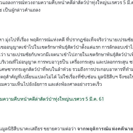
่าวแถลงการณ์ทวงถามความคืบหน้าคดีล่าสัตว์ป่าทุ่งใหญ่นเรศวร 5 มี.ค
ช เป็นผู้กล่าวคำแถลง
 มุ่งไปที่เรื่อง พฤติการณ์แห่งคดี ที่ปรากฏข้อเท็จจริงว่านายเปรม
ออนุญาตเข้าไปในเขตรักษาพันธุ์สัตว์ป่าตั้งแต่แรก การลักลอบเข้าไปตั
ว่า นายเปรมชัยกับพวกมีเจตนาเข้าไปภายในเขตรักษาพันธุ์สัตว์ป่าเพื
กบริเวณที่ไม่อนุญาต การพบอาวุธปืน เครื่องกระสุน และปลอกกระสุน ซ
เศษซากกระดูกสัตว์ป่าที่พบในลำห้วย รวมถึงการประกอบอาหารที่ทำมาจาก
สำคัญที่เปลี่ยนแปลงไม่ได้ ไม่ใช่เรื่องที่ซับซ้อน มูลนิธิสืบฯ จึงขอใ
อมความเห็นไปยังอัยการ และส่งฟ้องศาลอย่างรวดเร็ว
ความคืบหน้าคดีล่าสัตว์ป่าทุ่งใหญ่นเรศวร 5 มี.ค. 61
มูลนิธิสืบนาคะเสถียร ขยายความต่อว่า
จากพฤติการณ์แห่งคดีนาย