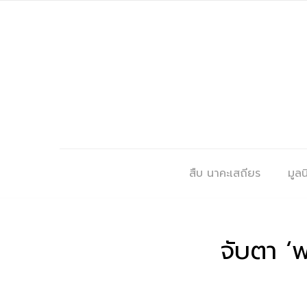
สืบ นาคะเสถียร
มูลนิ
จับตา ‘พ