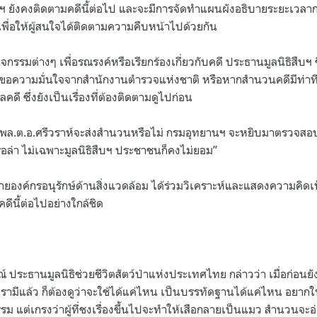
ืบฯ ยังคงติดตามคดีนี้ต่อไป และจะมีการจัดทำแผนผังอธิบายระยะเวลา
เพื่อให้ผู้สนใจได้ติดตามความคืบหน้าไปด้วยกัน
จกรรมต่างๆ เพื่อรณรงค์หรือเรียกร้องเกี่ยวกับคดี ประธานมูลนิธิสืบฯ ชี
ขอความมั่นใจจากสำนักงานตำรวจแห่งชาติ หรือหากสำนวนคดีมีท่าทีไ
คดี ซึ่งยังเป็นเรื่องที่ต้องติดตามดูไปก่อน
ค.นี้ พล.ต.อ.ศรีวราห์จะส่งสำนวนหรือไม่ กรมอุทยานฯ จะหยิบมาตรวจสอ
ือล่า ไม่เฉพาะมูลนิธิสืบฯ ประชาชนก็คงไม่ยอม”
ยองค์กรอนุรักษ์ด้านสิ่งแวดล้อม ได้ร่วมวิเคราะห์และแสดงความคิดเห
ีนี้ต่อไปอย่างใกล้ชิด
 ประธานมูลนิธิช่วยชีวิตสัตว์ป่าแห่งประเทศไทย กล่าวว่า เมื่อก่อน
้เรามีแล้ว ก็ต้องดูว่าจะใช้ได้แค่ไหน เป็นบรรทัดฐานได้แค่ไหน อยากใ
ม แต่เกรงว่าผู้ที่ชงเรื่องขึ้นไปจะทำให้เสือกลายเป็นแมว สำนวนจะอ่