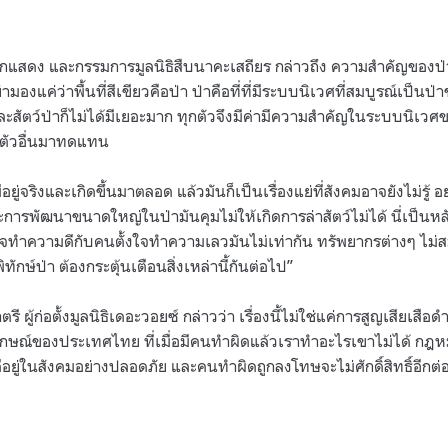
นักแสดง และกรรมการมูลนิธิสืบนาคะเสถียร กล่าวถึง ความสำคัญของป่าเ
มองแค่ว่าพื้นที่สีเขียวคือป่า ป่าคือที่ที่มีระบบนิเวศที่สมบูรณ์เป็นป่
ง และสัตว์ป่าก็ไม่ได้มีเยอะมาก ทุกตัวจึงมีค่ามีความสำคัญในระบบนิเว
หาตัวอื่นมาทดแทน
งมีอยู่จริงและเกิดขึ้นมาตลอด แล้วมันก็เป็นเรื่องแย่ที่สังคมอาจยังไม่รู้
ละการพัฒนาขนาดใหญ่ในป่ามันคุมไม่ให้เกิดการล่าสัตว์ไม่ได้ นี่เป็นหลั
ใจทำความดีกับคนตั้งใจทำความเลวมันไม่เท่ากัน ทรัพยากรต่างๆ ไม่สมดุ
ิทักษ์ป่า ต้องกระตุ้นเตือนสิ่งเหล่านี้กันต่อไป”
ผู้ก่อตั้งมูลนิธิเดอะวอยซ์ กล่าวว่า เรื่องนี้ไม่ใช่แค่การสูญเสียเสือ
กษณ์ของประเทศไทย ที่เมื่อมีคนทำผิดแล้วเราทำอะไรเขาไม่ได้ กฎห
ยู่ในสังคมอย่างปลอดภัย และคนทำผิดถูกลงโทษจะไม่ศักดิ์สิทธิ์อีกต่