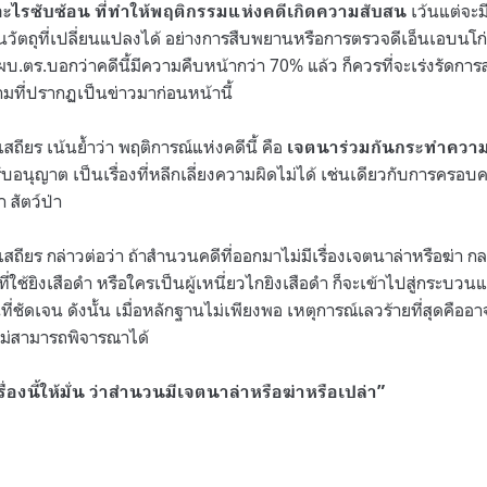
เว้นแต่จะม
่มีอะไรซับซ้อน ที่ทำให้พฤติกรรมแห่งคดีเกิดความสับสน
ยานวัตถุที่เปลี่ยนแปลงได้ อย่างการสืบพยานหรือการตรวจดีเอ็นเอบนโก่
ผบ.ตร.บอกว่าคดีนี้มีความคืบหน้ากว่า 70% แล้ว ก็ควรที่จะเร่งรัดการ
 ตามที่ปรากฏเป็นข่าวมาก่อนหน้านี้
ถียร เน้นย้ำว่า พฤติการณ์แห่งคดีนี้ คือ
เจตนาร่วมกันกระทำความ
ด้รับอนุญาต เป็นเรื่องที่หลีกเลี่ยงความผิดไม่ได้ เช่นเดียวกับการครอบ
 สัตว์ป่า
สถียร กล่าวต่อว่า ถ้าสำนวนคดีที่ออกมาไม่มีเรื่องเจตนาล่าหรือฆ่า 
ใดที่ใช้ยิงเสือดำ หรือใครเป็นผู้เหนี่ยวไกยิงเสือดำ ก็จะเข้าไปสู่ก
่ชัดเจน ดังนั้น เมื่อหลักฐานไม่เพียงพอ เหตุการณ์เลวร้ายที่สุดคืออาจ
ไม่สามารถพิจารณาได้
องนี้ให้มั่น ว่าสำนวนมีเจตนาล่าหรือฆ่าหรือเปล่า”