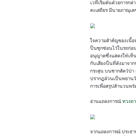
เวทีเริ่มต้นด้วยการกล
คะเสถียร มีนายภาณุเด
ใจความสำคัญของเนื้อหา
ปืนซุกซ่อนไว้ในรถก่อนข
อนุญาตซึ่งแสดงให้เห็น
กับเสียงปืนที่ดังมาจา
กระสุน บนซากสัตว์ป่า 
ปรากฏล้วนเป็นพยานวัตถุ
การเพื่อสรุปสำนวนพร้
อ่านแถลงการณ์
ทวงถาม
จากแถลงการณ์ ประธาน