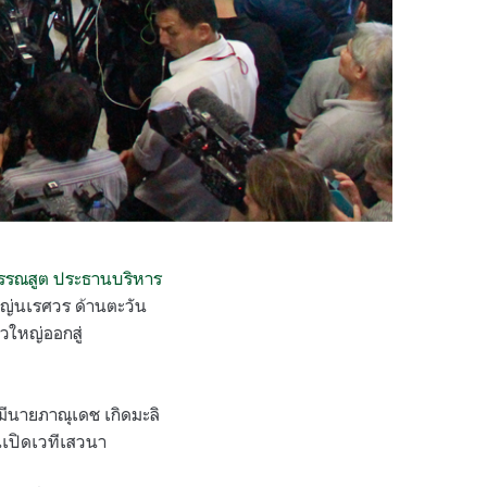
รรณสูต ประธานบริหาร
ใหญ่นเรศวร ด้านตะวัน
าวใหญ่ออกสู่
ยมีนายภาณุเดช เกิดมะลิ
นเปิดเวทีเสวนา