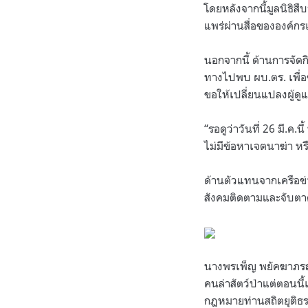
โดยหลังจากนี้มูลนิธิส
แพร่ผ่านสื่อขององค์กร
นอกจากนี้ ด้านการจัดกิ
ทางไปพบ ผบ.ตร. เพื่อ
ขอให้เปลี่ยนแปลงผู้ดูแล
“รอดูว่าวันที่ 26 มี.
ไม่มีข้อหาเจตนาฆ่า หร
ด้านตัวแทนจากเครือข่า
สังคมติดตามและจับตาคด
นางพรเพ็ญ พยัคฆาภรณ์
คนล่าสัตว์ป่าแต่ตอนนี
กฎหมายท่านสถิตยุติธรร