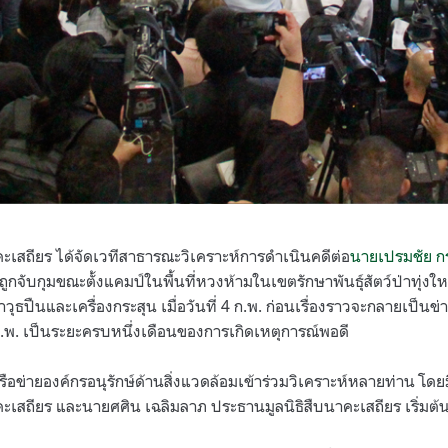
าคะเสถียร ได้จัดเวทีสาธารณะวิเคราะห์การดำเนินคดีต่อ
นายเปรมชัย ก
่ถูกจับกุมขณะตั้งแคมป์ในพื้นที่หวงห้ามในเขตรักษาพันธุ์สัตว์ป่าทุ่ง
วุธปืนและเครื่องกระสุน เมื่อวันที่ 4 ก.พ. ก่อนเรื่องราวจะกลายเป็นข่
.พ. เป็นระยะครบหนึ่งเดือนของการเกิดเหตุการณ์พอดี
ครือข่ายองค์กรอนุรักษ์ด้านสิ่งแวดล้อมเข้าร่วมวิเคราะห์หลายท่าน โด
คะเสถียร และนายศศิน เฉลิมลาภ ประธานมูลนิธิสืบนาคะเสถียร เริ่มต้