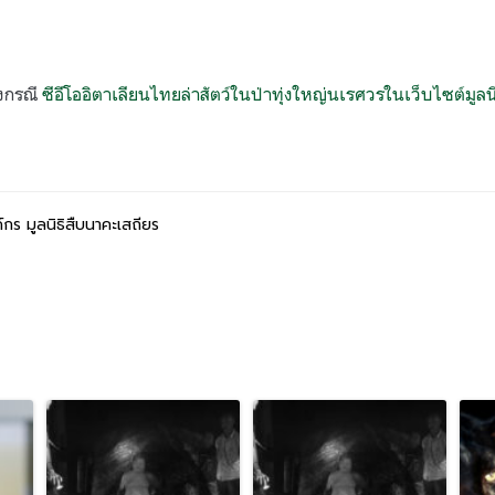
้องกรณี
ซีอีโออิตาเลียนไทยล่าสัตว์ในป่าทุ่งใหญ่นเรศวรในเว็บไซต์มูลน
์กร มูลนิธิสืบนาคะเสถียร