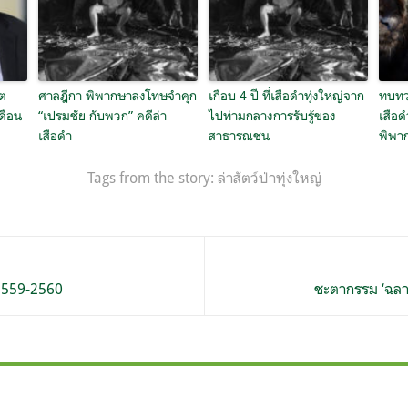
ูต
ศาลฎีกา พิพากษาลงโทษจำคุก
เกือบ 4 ปี ที่เสือดำทุ่งใหญ่จาก
ทบทว
เดือน
“เปรมชัย กับพวก” คดีล่า
ไปท่ามกลางการรับรู้ของ
เสือด
เสือดำ
สาธารณชน
พิพา
Tags from the story:
ล่าสัตว์ป่าทุ่งใหญ่
2559-2560
ชะตากรรม ‘ฉล