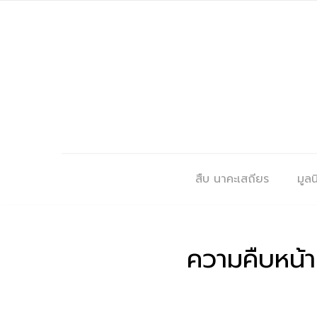
สืบ นาคะเสถียร
มูลนิ
ความคืบหน้า