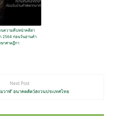
นความคืบหน้าคดีล่า
ำ 2564 ก่อนวันอ่านคำ
กษาศาลฎีกา
Next Post
ามวาฬ’ อนาคตสัตว์สงวนประเทศไทย