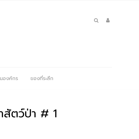
ุนองค์กร
ของที่ระลึก
สัตว์ป่า # 1