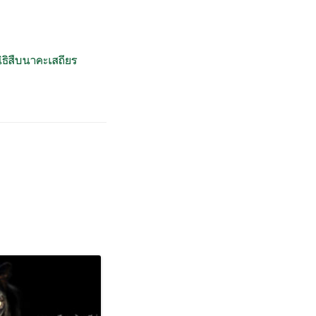
ิธิสืบนาคะเสถียร