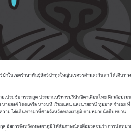
ตว์ป่าในเขตรักษาพันธุ์สัตว์ป่าทุ่งใหญ่นเรศวรด้านตะวันตก ได้เดิน
้ นายเปรมชัย กรรณสูต ประธานบริหารบริษัทอิตาเลียนไทย ดีเวล๊อปเม
นายยงค์ โดดเครือ นางนที เรียมแสน และนายธานี ทุมมาศ จำเลย ที่ 
ยความ ได้เดินทางมาที่ศาลจังหวัดทองผาภูมิ ตามหมายนัดสืบพยาน
ุล อัยการจังหวัดทองผาภูมิ ให้สัมภาษณ์ต่อสื่อมวลชนว่า การนัดหมา