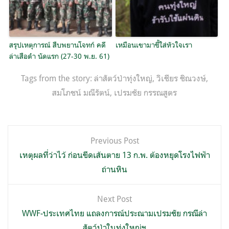
สรุปเหตุการณ์ สืบพยานโจทก์ คดี
เหมือนเขามาขี้ใส่หัวใจเรา
ล่าเสือดำ นัดแรก (27-30 พ.ย. 61)
Tags from the story:
ล่าสัตว์ป่าทุ่งใหญ่
,
วิเชียร ชิณวงษ์
,
สมโภชน์ มณีรัตน์
,
เปรมชัย กรรณสูตร
แนะแนว
Previous Post
เรื่อง
เหตุผลที่ว่าไว้ ก่อนขีดเส้นตาย 13 ก.พ. ต้องหยุดโรงไฟฟ้า
ถ่านหิน
Next Post
WWF-ประเทศไทย แถลงการณ์ประณามเปรมชัย กรณีล่า
สัตว์ป่าในทุ่งใหญ่ฯ