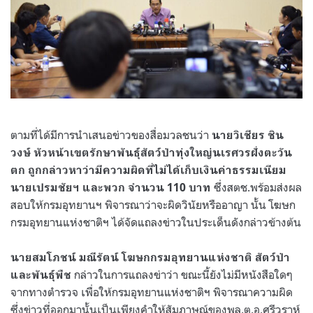
ตามที่ได้มีการนำเสนอข่าวของสื่อมวลชนว่า
นายวิเชียร ชิน
วงษ์ หัวหน้าเขตรักษาพันธุ์สัตว์ป่าทุ่งใหญ่นเรศวรฝั่งตะวัน
ตก ถูกกล่าวหาว่ามีความผิดที่ไม่ได้เก็บเงินค่าธรรมเนียม
ซึ่งสตช.พร้อมส่งผล
นายเปรมชัยฯ และพวก จำนวน 110 บาท
สอบให้กรมอุทยานฯ พิจารณาว่าจะผิดวินัยหรืออาญา นั้น โฆษก
กรมอุทยานแห่งชาติฯ ได้จัดแถลงข่าวในประเด็นดังกล่าวข้างต้น
นายสมโภชน์ มณีรัตน์ โฆษกกรมอุทยานแห่งชาติ สัตว์ป่า
กล่าวในการแถลงข่าว่า ขณะนี้ยังไม่มีหนังสือใดๆ
และพันธุ์พืช
จากทางตำรวจ เพื่อให้กรมอุทยานแห่งชาติฯ พิจารณาความผิด
ซึ่งข่าวที่ออกมานั้นเป็นเพียงคำให้สัมภาษณ์ของพล.ต.อ.ศรีวราห์