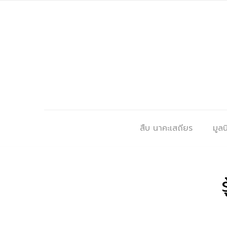
สืบ นาคะเสถียร
มูลนิ