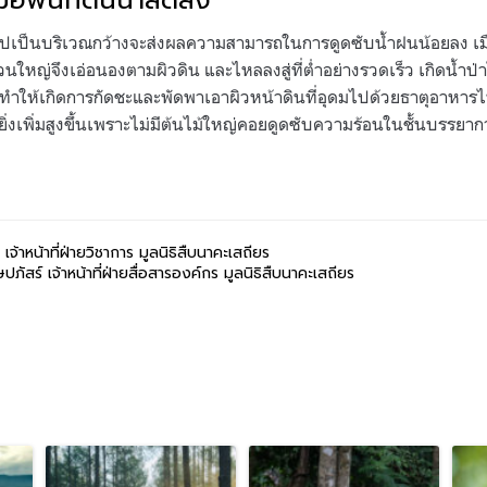
มื่อพื้นที่ต้นน้ำลดลง
งไปเป็นบริเวณกว้างจะส่งผลความสามารถในการดูดซับน้ำฝนน้อยลง เมื
วนใหญ่จึงเอ่อนองตามผิวดิน และไหลลงสู่ที่ต่ำอย่างรวดเร็ว เกิดน้
นี้ ทำให้เกิดการกัดชะและพัดพาเอาผิวหน้าดินที่อุดมไปด้วยธาตุอาหาร
ิ่งเพิ่มสูงขึ้นเพราะไม่มีต้นไม้ใหญ่คอยดูดซับความร้อนในชั้นบรรยาก
เจ้าหน้าที่ฝ่ายวิชาการ มูลนิธิสืบนาคะเสถียร
สร์ เจ้าหน้าที่ฝ่ายสื่อสารองค์กร มูลนิธิสืบนาคะเสถียร