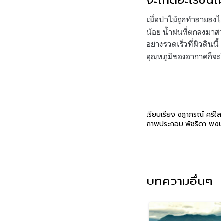
จะเกิดอะไรขึ้นเ
เมื่อป่าไม้ถูกทำลายล
น้อย น้ำฝนที่ตกลงมาส่
อย่างรวดเร็วที่ผิวดิน
อุณหภูมิของอากาศก็จะย
เรียบเรียง ชฎาภรณ์ ศรีใส 
ภาพประกอบ พัชริดา พงษปภั
บทความอื่นๆ