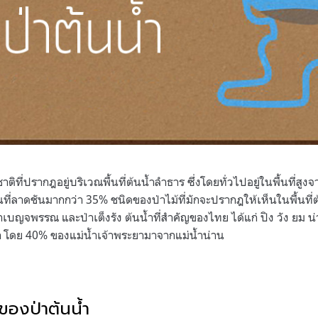
าติที่ปรากฎอยู่บริเวณพื้นที่ต้นน้ำลำธาร ซึ่งโดยทั่วไปอยู่ในพื้นที่สู
นที่ลาดชันมากกว่า 35% ชนิดของป่าไม้ที่มักจะปรากฎให้เห็นในพื้นที่ต้
 ป่าเบญจพรรณ และป่าเต็งรัง ต้นน้ำที่สำคัญของไทย ได้แก่ ปิง วัง ย
ยา โดย 40% ของแม่น้ำเจ้าพระยามาจากแม่น้ำน่าน
องป่าต้นน้ำ