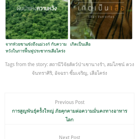
จากห้วยขาแข้งถึงแม่วงก์ กับความ
เกิดเป็นเสือ
หวังในการฟื้นฟูประชากรเสือโคร่ง
Tags from the story:
สถานีวิจัยสัตว์ป่าเขานางรำ
,
สมโภชน์ ดวง
จันทราศิริ
,
อัจฉรา ซิ้มเจริญ
,
เสือโคร่ง
แนะแนว
Previous Post
เรื่อง
การสูญพันธุ์ครั้งใหญ่ ภัยคุกคามต่อความมั่นคงทางอาหาร
โลก
Next Post