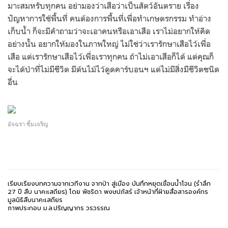
มาะสมหรับทุกคน อย่ามองว่าเสือว่าเป็นสัตว์อันตราย เรื่อง
ปัญหาการใช้พื้นที่ คนต้องการพื้นที่เพื่อทำเกษตรกรรม ทำอ่าง
เก็บน้ำ ก็จะมีคำถามว่าจะเอาคนหรือเอาเสือ เราไม่อยากให้คิด
อย่างนั้น อยากให้มองในภาพใหญ่ ไม่ใช่ว่าเรารักษาเสือไว้เพื่อ
เสือ แต่เรารักษาเสือไว้เพื่อเราทุกคน ถ้าไม่เอาเสือก็ได้ แต่คุณก็
จะได้ป่าที่ไม่มีชีวิต มีต้นไม้ไว้ดูดคาร์บอนฯ แต่ไม่มีสิ่งมีชีวิตชนิด
อื่น
อัจฉรา ซิ้มเจริญ
เรียบเรียงบทความจากเวทีงาน จากป่า สู่เมือง บันทึกหยุดเขื่อนน้ำโจน (รำลึก
27 ปี สืบ นาคะเสถียร) โดย พัชริดา พงษปภัสร์ เจ้าหน้าที่ฝ่ายสื่อสารองค์กร
มูลนิธิสืบนาคะเสถียร
ภาพประกอบ ม.ล.ปริญญากร วรวรรณ