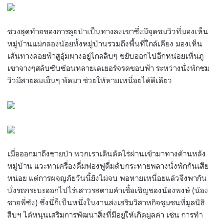
ช่วงสุดท้ายของการลุยป่าเป็นทางลงเขาซึ่งมีจุดชมวิวที่มองเห็น
หมู่บ้านแม่กลองน้อยทั้งหมู่บ้านรวมถึงพื้นที่ใกล้เคียง มองเห็น
เส้นทางลอยฟ้าสู่อุ้มผางอยู่ไกลลิบๆ ขยับออกไปอีกหน่อยเห็นภู
เขาจางๆสลับซับซ้อนหลายเลเยอร์จรดขอบฟ้า ระหว่างนั่งพักชม
วิวมีสายลมเย็นๆ พัดมา ช่วยให้หายเหนื่อยได้ดีเดียว
เมื่อออกมาถึงชายป่า พวกเราเดินตัดไร่ผ่านเข้ามาทางด้านหลัง
หมู่บ้าน แวะหาเครื่องดื่มฟองฟูดื่มดับกระหายพลางนั่งพักกันเสีย
หน่อย แต่การผจญภัยวันนี้ยังไม่จบ พอหายเหนื่อยแล้วจึงพากัน
นั่งรถกระบะออกไปไร่เสาวรสตามคำเชื้อเชิญของน้องพงษ์ (น้อง
ชายพี่ซ้ง) ซึ่งนี่ก็เป็นหนึ่งในงานส่งเสริมวิสาหกิจชุมชนที่มูลนิธิ
สืบฯ ได้หนุนเสริมการพัฒนาสิ่งที่มีอยู่ให้เกิดมูลค่า เช่น การทำ