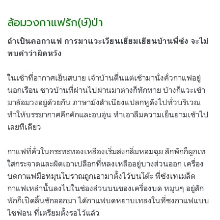
ล้อมวงกาแฟรัก(ษ์)ป่า
ถ้าเป็นคอกาแฟ การมาแวะเวียนเยี่ยมเยียนบ้านพี่ซ้ง จะไม่
พบคำว่าผิดหวัง
ในเช้าที่อากาศเย็นสบาย เจ้าบ้านตื่นแต่เช้ามานั่งคั่วกาแฟอยู่
นอกเรือน ชาวบ้านที่ผ่านไปผ่านมาต่างก็ทักทาย บ้างก็แวะเข้า
มาล้อมวงอยู่ด้วยกัน ภาษาม้งสำเนียงแปลกหูดังไปทั่วบริเวณ
ทำให้บรรยากาศคึกคักและอบอุ่น ทำเอาลืมความเย็นยามเช้าไป
เลยทีเดียว
กาแฟที่คั่วในกระทะทองเหลืองเริ่มส่งกลิ่มหอมฉุย สักพักก็ผูกเท
ใส่กระจาดและฝัดเอาเปลือกที่หลงเหลืออยู่บางส่วนออก เครื่อง
บดกาแฟมือหมุนโบราณถูกเอามาตั้งไว้บนโต๊ะ พี่ซ้งเทเมล็ด
กาแฟเหล่านั้นลงไปในช่องส่วนบนของเครื่องบด หมุนๆ อยู่สัก
พักก็เปิดลิ้นชักออกมา ได้กาแฟบดหยาบเทลงในที่ชงกาแฟแบบ
ไซฟ่อน ที่เตรียมตั้งรอไว้แล้ว