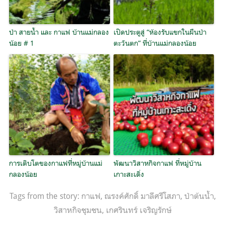
ป่า สายน้ำ และ กาแฟ บ้านแม่กลอง
เปิดประตูสู่ “ห้องรับแขกในผืนป่า
น้อย # 1
ตะวันตก” ที่บ้านแม่กลองน้อย
การเติบโตของกาแฟที่หมู่บ้านแม่
พัฒนาวิสาหกิจกาแฟ ที่หมู่บ้าน
กลองน้อย
เกาะสะเดิ่ง
Tags from the story:
กาแฟ
,
ณรงค์ศักดิ์ มาลีศรีโสภา
,
ป่าต้นน้ำ
,
วิสาหกิจชุมชน
,
เกศรินทร์ เจริญรักษ์