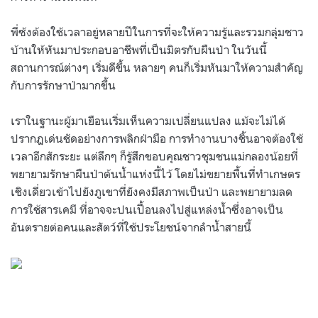
พี่ซ้งต้องใช้เวลาอยู่หลายปีในการที่จะให้ความรู้และรวมกลุ่มชาว
บ้านให้หันมาประกอบอาชีพที่เป็นมิตรกับผืนป่า ในวันนี้
สถานการณ์ต่างๆ เริ่มดีขึ้น หลายๆ คนก็เริ่มหันมาให้ความสำคัญ
กับการรักษาป่ามากขึ้น
เราในฐานะผู้มาเยือนเริ่มเห็นความเปลี่ยนแปลง แม้จะไม่ได้
ปรากฎเด่นชัดอย่างการพลิกฝ่ามือ การทำงานบางชิ้นอาจต้องใช้
เวลาอีกสักระยะ แต่ลึกๆ ก็รู้สึกขอบคุณชาวชุมชนแม่กลองน้อยที่
พยายามรักษาผืนป่าต้นน้ำแห่งนี้ไว้ โดยไม่ขยายพื้นที่ทำเกษตร
เชิงเดี่ยวเข้าไปยังภูเขาที่ยังคงมีสภาพเป็นป่า และพยายามลด
การใช้สารเคมี ที่อาจจะปนเปื้อนลงไปสู่แหล่งน้ำซึ่งอาจเป็น
อันตรายต่อคนและสัตว์ที่ใช้ประโยชน์จากลำน้ำสายนี้