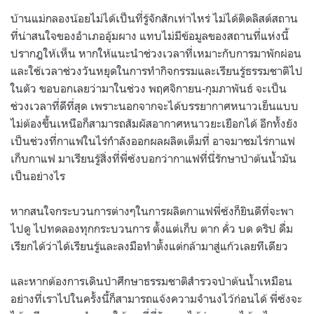
บ้านแม่กลองน้อยไม่ได้เป็นที่รู้จักสักเท่าไหร่ ไม่ได้ติดลิสต์สถาน
ที่น่าสนใจของอำเภออุ้มผาง แทบไม่มีข้อมูลของสถานที่แห่งนี้
ปรากฎให้เห็น หากให้แนะนำช่วงเวลาที่เหมาะกับการมาพักผ่อน
และใช้เวลาช่วงวันหยุดในการทำกิจกรรมและเรียนรู้ธรรมชาติไป
ในตัว ขอบอกเลยว่ามาในช่วง พฤศจิกายน-กุมภาพันธ์ จะเป็น
ช่วงเวลาที่ดีที่สุด เพราะนอกจากจะได้บรรยากาศหนาวเย็นแบบ
ไม่ต้องขึ้นเหนือก็สามารถสัมผัสอากาศหนาวยะเยือกได้ อีกทั้งยัง
เป็นช่วงที่กาแฟในไร่กำลังออกผลผลิตเต็มที่ อาจมาชมไร่กาแฟ
เก็บกาแฟ มาเรียนรู้สิ่งที่พี่ซ้งบอกว่ากาแฟที่นี่รักษาป่าต้นน้ำมัน
เป็นอย่างไร
หากสนใจกระบวนการต่างๆในการผลิตกาแฟพี่ซ้งก็ยินดีที่จะพา
ไปดู ไปทดลองทุกกระบวนการ ตั้งแต่เก็บ ตาก คั่ว บด ดริป ดื่ม
เรียกได้ว่าได้เรียนรู้และลงมือทำตั้งแต่กล้ามาสู่แก้วเลยทีเดียว
และหากต้องการเดินป่าศึกษาธรรมชาติสำรวจป่าต้นน้ำเหมือน
อย่างที่เราไปในครั้งนี้ก็สามารถแจ้งความจำนงไว้ก่อนได้ พี่ซ้งจะ