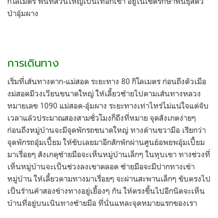
กิโลเมตร พื้นที่ส่วนใหญ่เป็นเทือกเขา อยู่ในเขตรักษาพันธุ์สัตว์
ป่าอุ้มผาง
การเดินทาง
เริ่มที่เส้นทางตาก-แม่สอด ระยะทาง 80 กิโลเมตร ก่อนถึงตัวเมือ
งม่สอดมีวงเวียนขนาดใหญ่ ให้เลี้ยวซ้ายไปตามเส้นทางหลวง
หมายเลข 1090 แม่สอด-อุ้มผาง ระยะทางเท่าไหร่ไม่แน่ใจแต่จับ
เวลาแล้วประมาณสองสามชั่วโมงก็ถึงที่หมาย จุดสังเกตง่ายๆ
ก่อนถึงหมู่บ้านจะมีจุดพักรถขนาดใหญ่ ทางด้านขวามือ เรียกว่า
จุดพักรถอุ้มเปี้ยม ให้ขับเลยมาอีกสักพักผ่านศูนย์อพยพอุ้มเปี้ยม
มาเรื่อยๆ สังเกตุซ้ายมือจะเห็นหมู่บ้านเล็กๆ ในหุบเขา ทางช่วงที่
เห็นหมู่บ้านจะเป็นช่วงลงเขาตลอด ซ้ายมือจะมีปากทางเข้า
หมู่บ้าน ให้เลี้ยวตามทางมาเรื่อยๆ จะผ่านสะพานเล็กๆ ขับตรงไป
เป็นร้านค้าสองข้างทางอยู่เยื้องๆ กัน ให้ตรงขึ้นไปอีกนิดจะเห็น
บ้านที่อยู่บนเนินทางซ้ายมือ ที่นั่นแหละจุดหมายแรกของเรา