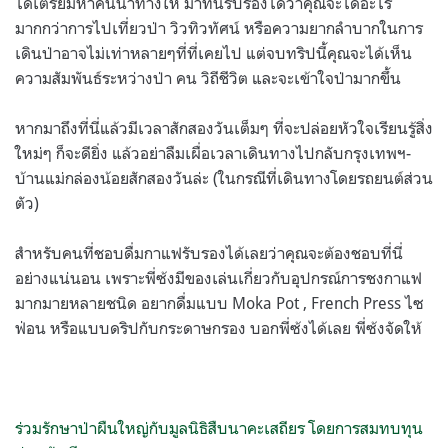
ได้เตรียมหาคนนำทางให้ มาที่นี่รับรองได้ว่าคุณจะได้อะไร
มากกว่าการไปเที่ยวป่า วิวทิวทัศน์ หรือความยากลำบากในการ
เดินป่าอาจไม่เท่าหลายๆที่ที่เคยไป แต่จบทริปนี้คุณจะได้เห็น
ความสัมพันธ์ระหว่างป่า คน วิถีชีวิต และจะเข้าใจป่ามากขึ้น
หากมาถึงที่นี่แล้วมีเวลาสักสองวันเต็มๆ ที่จะปล่อยหัวใจเรียนรู้สิ่ง
ใหม่ๆ ก็จะดียิ่ง แล้วอย่าลืมเผื่อเวลาเดินทางไปกลับกรุงเทพฯ-
บ้านแม่กล่องน้อยสักสองวันล่ะ (ในกรณีที่เดินทางโดยรถยนต์ส่วน
ตัว)
สำหรับคนที่ชอบดื่มกาแฟรับรองได้เลยว่าคุณจะต้องชอบที่นี่
อย่างแน่นอน เพราะพี่ซ้งมีของเล่นเกี่ยวกับอุปกรณ์การชงกาแฟ
มากมายหลายชนิด อยากดื่มแบบ Moka Pot , French Press ไซ
ฟ่อน หรือแบบดริปกับกระดาษกรอง บอกพี่ซ้งได้เลย พี่ซ้งจัดให้
ร่วมรักษาป่าผืนใหญ่กับมูลนิธิสืบนาคะเสถียร โดยการสมทบทุน