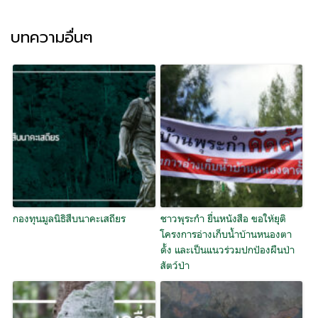
บทความอื่นๆ
กองทุนมูลนิธิสืบนาคะเสถียร
ชาวพุระกำ ยื่นหนังสือ ขอให้ยุติ
โครงการอ่างเก็บน้ำบ้านหนองตา
ดั้ง และเป็นแนวร่วมปกป้องผืนป่า
สัตว์ป่า