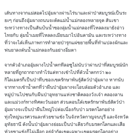
เส้นทางจากแม่สอดไปอุ้มผางผ่านไร่นาและผ่าป่าสมบูรณ์เป็นระ
ยะๆ ก่อนถึงอุ้มผางถนนจะตัดแม่น้ำแม่กลองหลายจุด สันเขา
ระหว่างทางเป็นสันปันน้ำของลุ่มน้ำแม่กลองที่ไหลลงมายังอ่าว
ไทยกับ ลุ่มน้ำเมยที่ไหลลงเมียนมาไปอันดามัน และระหว่างทาง
ที่ว่าจะได้เห็นภาพการทำลายป่ารุกแผ่ขยายพื้นที่ทำแปลงผักและ
พ่นยาลงต้นน้ำแม่กลองกันอย่างอิ่มตา
จากตัวอำเภออุ้มผางไปน้ำตกทีลอซูไม่นับว่าผ่านป่าที่สมบูรณ์นัก
หลายที่ถูกถากถางทำไร่แต่ทางเข้าไปที่ตัวน้ำตกกว่า ๒๐
กิโลเมตรก็เป็นป่าทึบของเขตรักษาพันธุ์สัตว์ป่าอุ้มผาง หากนับ
จากทางเข้าน้ำตกที่ว่าผืนป่าอุ้มผางจะโอบล้อมตัวอำเภอ และ
หมู่บ้านไปชนกับผืนป่าอุทยานแห่งชาติคลองวังเจ้า คลองลาน
และแม่วงก์ทางทิศตะวันออก ส่วนตอนใต้เขตรักษาพันธ์สัตว์ป่า
อุ้มผางจะเป็นป่าผืนใหญ่ไปต่อเนื่องกับป่า มรดกโลกอย่าง
ทุ่งใหญ่นเรศวรและห้วยขาแข้ง ในจังหวัดกาญจนบุรี และจังหวัด
อุทัยธานี ดังนั้นป่าอุ้มผางย่อมเป็นป่าเดียวกับมรดกโลกและเสือ
ห้วยขาแข้งก็ไม่เลือก อยู่จำกัดเขตเฉพาะเขตมรดกโลกอย่าง