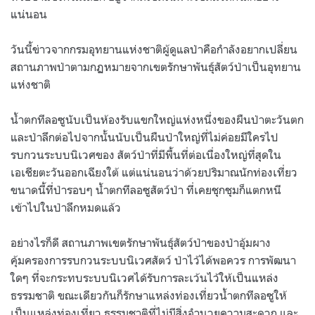
แน่นอน
วันนี้ข่าวจากกรมอุทยานแห่งชาติผู้ดูแลป่าคือกำลังอยากเปลี่ยน
สถานภาพป่าตามกฏหมายจากเขตรักษาพันธุ์สัตว์ป่าเป็นอุทยาน
แห่งชาติ
น้ำตกทีลอซูนับเป็นห้องรับแขกใหญ่แห่งหนึ่งของผืนป่าตะวันตก
และป่าลึกต่อไปจากนั้นนับเป็นผืนป่าใหญ่ที่ไม่ค่อยมีใครไป
รบกวนระบบนิเวศของ สัตว์ป่าที่มีพื้นที่ต่อเนื่องใหญ่ที่สุดใน
เอเชียตะวันออกเฉียงใต้ แต่แน่นอนว่าด้วยปริมาณนักท่องเที่ยว
ขนาดนี้ที่ป่ารอบๆ น้ำตกทีลอซูสัตว์ป่า ที่เคยชุกชุมก็แตกหนี
เข้าไปในป่าลึกหมดแล้ว
อย่างไรก็ดี สถานภาพเขตรักษาพันธุ์สัตว์ป่าของป่าอุ้มผาง
คุ้มครองการรบกวนระบบนิเวศสัตว์ ป่าไว้ได้พอควร การพัฒนา
ใดๆ ที่จะกระทบระบบนิเวศได้รับการละเว้นไว้ให้เป็นแหล่ง
ธรรมชาติ ขณะเดียวกันก็รักษาแหล่งท่องเที่ยวน้ำตกทีลอซูให้
เป็นแหล่งท่องเที่ยว ธรรมชาติที่ไม่มีสิ่งอำนวยความสะดวก และ