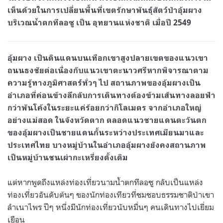
เห็นด้วยในการเปลี่ยนพื้นที่เขตรักษาพันธุ์สัตว์ป่าอุ้มผาง
บริเวณน้ำตกทีลอซู เป็น อุทยานแห่งชาติ เมื่อปี 2549
อุ้มผาง เป็นดินแดนบนเทือกเขาสูงปลายเขตของแนวเขา
ถนนธงชัยต่อเนื่องกับแนวเขาตะนาวศรีหากพิจารณาตาม
ความรู้ทางภูมิศาสตร์ทั่วๆ ไป สถานภาพของอุ้มผางเป็น
อำเภอที่ค่อนข้างลึกลับการเดินทางต้องข้ามเส้นทางลอยฟ้า
กว่าพันโค้งในระยะแค่ร้อยกว่ากิโลเมตร จากอำเภอใหญ่
อย่างแม่สอด ในจังหวัดตาก ตลอดแนวชายแดนตะวันตก
ของอุ้มผางเป็นชายแดนกั้นระหว่างประเทศเมียนมาและ
ประเทศไทย บางหมู่บ้านในอำเภออุ้มผางยังคงสถานภาพ
เป็นหมู่บ้านชนเผ่ากะเหรี่ยงดั้งเดิม
แต่หากพูดถึงแหล่งท่องเที่ยวนามน้ำตกทีลอซู กลับเป็นแหล่ง
ท่องเที่ยวอันดับต้นๆ ของนักท่องเทียวที่ชมชอบธรรมชาติป่าเขา
ลำเนาไพร ปีๆ หนึ่งมีนักท่องเที่ยวนับหมื่นๆ คนเดินทางไปเยี่ยม
เยือน