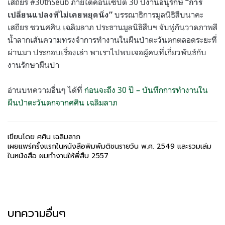
เสถียร #30thSeub ภายใต้คอนเซ็ปต์ 30 ปีงานอนุรักษ์
“การ
บรรณาธิการมูลนิธิสืบนาคะ
เปลี่ยนแปลงที่ไม่เคยหยุดนิ่ง”
เสถียร ชวนศศิน เฉลิมลาภ ประธานมูลนิธิสืบฯ จับพู่กันวาดภาพสี
น้ำลากเส้นความทรงจำการทำงานในผืนป่าตะวันตกตลอดระยะที่
ผ่านมา ประกอบเรื่องเล่า พาเราไปพบเจอผู้คนที่เกี่ยวพันธ์กับ
งานรักษาผืนป่า
อ่านบทความอื่นๆ ได้ที่
ก่อนจะถึง 30 ปี – บันทึกการทำงานใน
ผืนป่าตะวันตกจากศศิน เฉลิมลาภ
เขียนโดย ศศิน เฉลิมลาภ
เผยแพร่ครั้งแรกในหนังสือพิมพ์มติชนรายวัน พ.ศ. 2549 และรวมเล่ม
ในหนังสือ ผมทำงานให้พี่สืบ 2557
บทความอื่นๆ