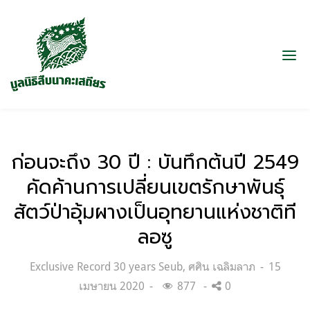
ก่อนจะถึง 30 ปี : บันทึกต้นปี 2549
คัดค้านการเปลี่ยนเขตรักษาพันธุ์
สัตว์ป่าอุ้มผางเป็นอุทยานแห่งชาติที
ลอซู
Categories:
Posted
Exclusive Record 30 years Seub
,
ศศิน เฉลิมลาภ
15
on
เมษายน 2020
877
0