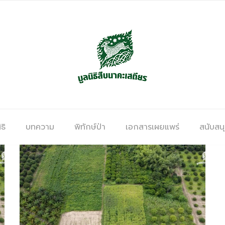
ธิ
บทความ
พิทักษ์ป่า
เอกสารเผยแพร่
สนับสน