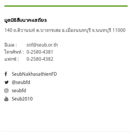
มูลนิธิสืบนาคะเสถียร
140 ถ.ติวานนท์ ต.บางกระสอ อ.เมืองนนทบุรี จ.นนทบุรี 11000
อีเมล :
snf@seub.or.th
โทรศัพท์ :
0-2580-4381
แฟกซ์ :
0-2580-4382
SeubNakhasathienFD
@seubfd
seubfd
Seub2010