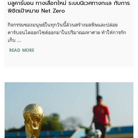
บลูคาร์บอน ทางเลือกใหม่ ระบบนิเวศทางทะเล กับการ
พิชิตเป้าหมาย Net Zero
กิจกรรมของมนุษย์ในทุกวันนี้ล้วนสร้างมลพิษและปล่อย
คาร์บอนไดออกไซด์ออกมาในปริมาณมหาศาล ทำให้การกัก
เก็บ …
บลูคาร์บอน ทางเลือกใหม่ ระบบนิเวศทางทะเล กับการ
READ MORE