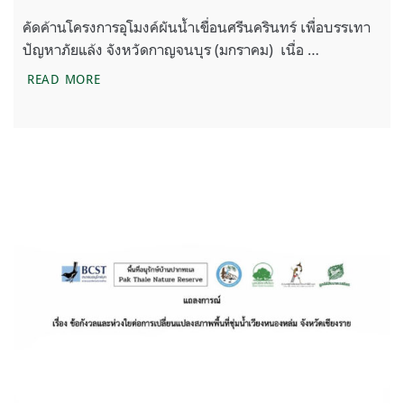
คัดค้านโครงการอุโมงค์ผันน้ำเขื่อนศรีนครินทร์ เพื่อบรรเทา
ปัญหาภัยแล้ง จังหวัดกาญจนบุร (มกราคม) เนื่อ …
รวมแถลงการณ์ มูลนิธิสืบนาคะเสถียร 2568 เพื่อปกป้องผื
READ MORE