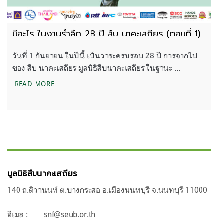
มีอะไร ในงานรำลึก 28 ปี สืบ นาคะเสถียร (ตอนที่ 1)
วันที่ 1 กันยายน ในปีนี้ เป็นวาระครบรอบ 28 ปี การจากไป
ของ สืบ นาคะเสถียร มูลนิธิสืบนาคะเสถียร ในฐานะ …
มีอะไร ในงานรำลึก 28 ปี สืบ นาคะเสถียร (ตอนที่ 1)
READ MORE
มูลนิธิสืบนาคะเสถียร
140 ถ.ติวานนท์ ต.บางกระสอ อ.เมืองนนทบุรี จ.นนทบุรี 11000
อีเมล :
snf@seub.or.th