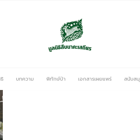
ธิ
บทความ
พิทักษ์ป่า
เอกสารเผยแพร่
สนับสน