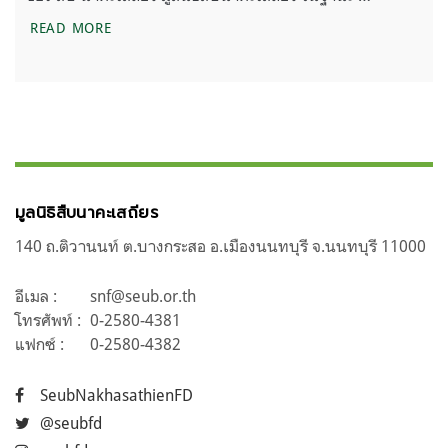
มีอะไร ในงานรำลึก 28 ปี สืบ นาคะเสถียร (ตอนที่ 1)
READ MORE
มูลนิธิสืบนาคะเสถียร
140 ถ.ติวานนท์ ต.บางกระสอ อ.เมืองนนทบุรี จ.นนทบุรี 11000
อีเมล :
snf@seub.or.th
โทรศัพท์ :
0-2580-4381
แฟกซ์ :
0-2580-4382
SeubNakhasathienFD
@seubfd