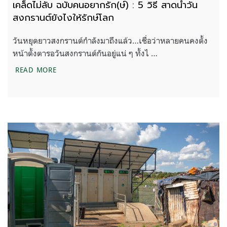
เคล็ดไม่ลับ ฉบับคนอยากรัก(ษ์) : 5 วิธี สาดน้ำวัน
สงกรานต์ยังไงให้รักษ์โลก
วันหยุดยาวสงกรานต์กำลังมาถึงแล้ว…เชื่อว่าหลายคนคงตั้ง
หน้าตั้งตารอวันสงกรานต์กันอยู่แน่ ๆ ทั้งไ …
เคล็ดไม่ลับ ฉบับคนอยากรัก(ษ์) : 5 วิธี สาดน้ำวันสงกร
READ MORE