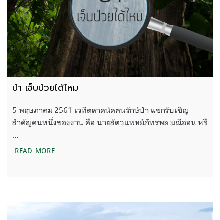
ป่า เจ็บป่วยได้ไหม
5 พฤษภาคม 2561 เวทีตลาดนัดฅนรักษ์ป่า แขกรับเชิญ
สำคัญคนหนึ่งของงาน คือ นายสัตวแพทย์ภัทรพล มณีอ่อน หรื
…
ป่า เจ็บป่วยได้ไหม
READ MORE