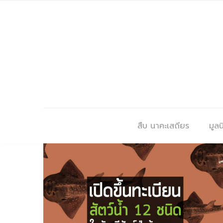
สืบ นาคะเสถียร
มูลนิ