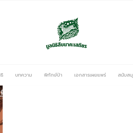
ธิ
บทความ
พิทักษ์ป่า
เอกสารเผยแพร่
สนับสน