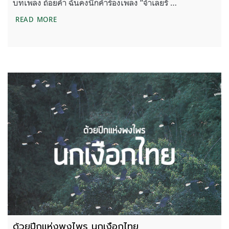
บทเพลง ถ้อยคำ ฉันคงนึกคำร้องเพลง “จำเลยรั …
สัตว์ป่าไม่ใช่สัตว์เลี้ยง
READ MORE
ด้วยปีกแห่งพงไพร นกเงือกไทย