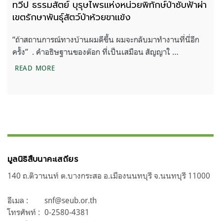
ทวีป ธรรมสัตย์ บุรุษไพรแห่งหน่วยพิทักษ์ป่าซับฟ้าผ่า
เขตรักษาพันธุ์สัตว์ป่าห้วยขาเเข้ง
“ถ้าสถานการณ์ทางบ้านผมดีขึ้น ผมจะกลับมาทำงานที่นี่อีก
ครั้ง” . คำอธิษฐานของต๊อก ที่เป็นเสมือน สัญญาใ …
ทวีป ธรรมสัตย์ บุรุษไพรแห่งหน่วยพิทักษ์ป่าซับฟ้าผ่า เ
READ MORE
มูลนิธิสืบนาคะเสถียร
140 ถ.ติวานนท์ ต.บางกระสอ อ.เมืองนนทบุรี จ.นนทบุรี 11000
อีเมล :
snf@seub.or.th
โทรศัพท์ :
0-2580-4381