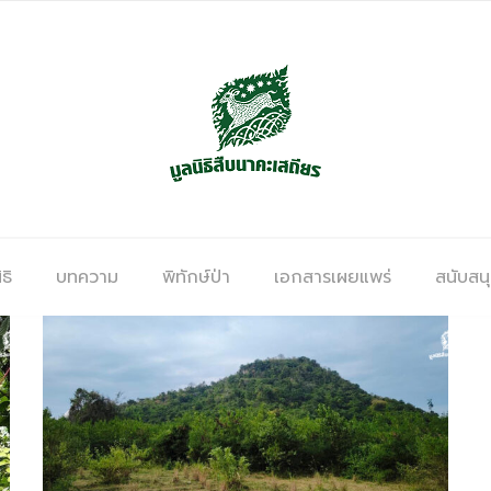
ธิ
บทความ
พิทักษ์ป่า
เอกสารเผยแพร่
สนับสน