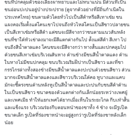
ขนที่ปกคลุมตัวของเลียงผาหยาบและไม่หนาแน่น มีส่วนที่เป็น
ขนอ่อนปะปนอยู่บ้างประปราย (ดูจากตัวอย่างที่มีถิ่นกำเนิดใน
ประเทศไทย) ขนตามตัวโดยทั่วไปเป็นสีดำหรือสีเทาเข้ม ขน
แผงคอเริ่มตั้งแต่โคนเขาไปจนถึงหัวไหล่โคนเป็นสีขาวปลายขน
เป็นสีเทาเข้มหรือสีดำ แต่ขนจะมีสีจางกว่าขนตามแนวสันหลัง
ขนที่ขาใต้หัวเข่าลงมาจะมีสีแตกต่างกันไป ตั้งแต่สีดำ สีเทา ไป
จนถึงสีน้ำตาลแดง โคนขนจะมีสีจางกว่า หางสั้นและปกคลุมไป
ด้วยขนสีเทาเข้มบริเวณสันหาง ด้านข้างมีขนสีน้ำตาลแดง ด้าน
ในหางไม่มีขนปกคลุม ขนบริเวณริมฝีปากเป็นสีขาว และที่ขา
กรรไกรล่างทั้งสองข้างมีขนสีน้ำตาลแดงปะปนด้วยขนสีขาว ส่วน
มากจะมีขนสีน้ำตาลแดงและสีขาวบริเวณใต้คอ หูบางและแคบ
มักจะชี้ตรงขนด้านหลังหูเป็นสีน้ำตาลและปะปนกับขนสีดำด้าน
ในเป็นขนสีขาว ขนาดของตัวแตกต่างกันเล็กน้อยระหว่างเพศผู้
และเพศเมีย ทำให้แยกเพศได้ยากเมื่อเห็นในระยะไกล กีบเท้าสั้น
และแข็งแรง บริเวณร่องกีบตอนหน้าของขาทั้ง 4 ข้าง จะมีรูเปิด
ขนาดเล็ก รูเปิดที่ร่องขาหน้าจะอยู่สูงกว่ารูเปิดที่ร่องขาหลังเล็ก
น้อย