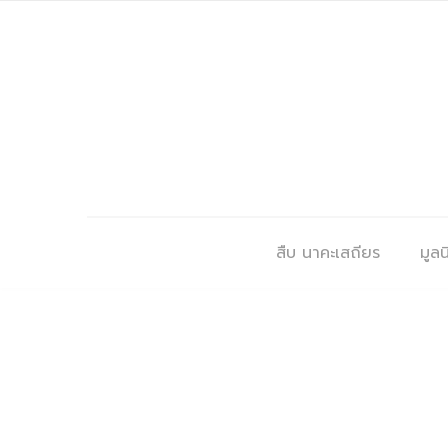
สืบ นาคะเสถียร
มูลนิ