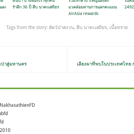
ทย
ผืนป่า บ้านของเราทุกคน
ร่วมรักษาป่าใหญ่และสิ่ง
โปสเต
 และ
รำลึก 36 ปี สืบ นาคะเสถียร
แวดล้อมผ่านการแลกคะแนน
2492
AirAsia rewards
Tags from the story:
สัตว์ป่าสงวน
,
สืบ นาคะเสถียร
,
เนื้อทราย
นป่าสู่มหานคร
เลียงผาที่พบในประเทศไทย ก
NakhasathienFD
bfd
fd
2010