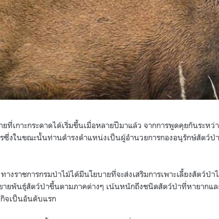
รายที่เกาะกระดาดได้เริ่มขึ้นเมื่อหลายปีมาแล้ว จากการพูดคุยกันระหว
รซึ่งในขณะนั้นท่านดำรงตำแหน่งเป็นผู้อำนวยการกองอนุรักษ์สัตว์ป่
ว ทางราชการกรมป่าไม้ได้มีนโยบายที่จะส่งเสริมการเพาะเลี้ยงสัตว์ป
ขยายพันธุ์สัตว์ป่าขึ้นตามภาคต่างๆ เน้นหนักถึงชนิดสัตว์ป่าที่หายากและส
ิจเป็นอันดับแรก