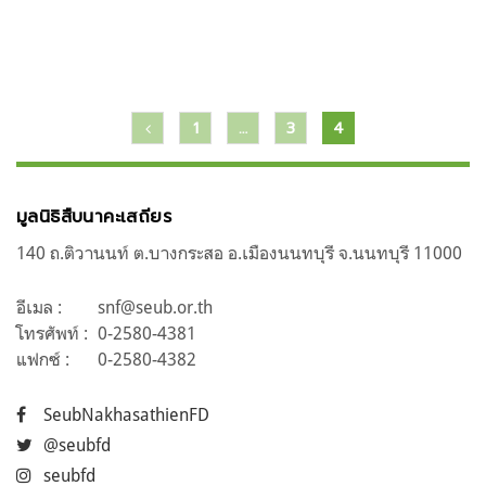
แนะแนว
1
…
3
4
เรื่อง
มูลนิธิสืบนาคะเสถียร
140 ถ.ติวานนท์ ต.บางกระสอ อ.เมืองนนทบุรี จ.นนทบุรี 11000
อีเมล :
snf@seub.or.th
โทรศัพท์ :
0-2580-4381
แฟกซ์ :
0-2580-4382
SeubNakhasathienFD
@seubfd
seubfd