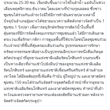
ประมาณ 25-30 ซม. เริ่มกลับขึ้นมาวางไข่ในลำน้ำ แม่จันในช่วง
เดือนพฤศจิกายน-ธันวาคม โดยเฉพาะที่บ้านกุยเลอตอ ซึ่งชาว
ชุมชนได้ร่วมกันเฝ้าระวังมิให้มีการทำอันตรายปลาเหล่านี้
ปัจจุบันอำเภออุ้มผางได้ขยายแนวความคิดดังกล่าวจัดทำเป็น 1
ชุมชน 1 วังปลา เพื่อการอนุรักษ์ทรัพยากรสัตว์น้ำในพื้นที่
คุ้มครองที่มีการจัดตั้งคณะกรรมการชุมชนแล้ว ได้มีการเดินลาด
ตระเวนเพื่อรักษา กติกา การดูแลพื้นที่ใช้ประโยชน์โดยชุมชนร่วม
กับเจ้าหน้าที่พื้นที่คุ้มครองเดินร่วมกัน รูปธรรมของการรักษา
ทรัพยากรธรรมชาติอย่างเป็นรูปธรรมอีกประการหนึ่งคือเกิดจุด
สกัดประตูป่าที่อุทยานแห่งชาติเฉลิมรัตนโกสินทร์ บนถนนซึ่ง
เป็นทางเดียวที่ผ่านเข้าไปยังผืนป่าของอุทยานแห่งชาติเฉลิม
รัตนโกสินทร์ และอุทยานแห่งชาติเขื่อนศรีนครินทร์ ด้านตำบล
เขาโจด ได้มีผลสัมฤทธิ์เพิ่มคือ กำนัน ผู้ใหญ่บ้าน และอาสาสมัคร
ชุมชน 150 คนได้ร่วมกันจัดสร้างจุดสกัดมีเจ้าหน้าที่จากอุทยาน
แห่งชาติเฉลิมรัตนโกสินทร์ และอาสาสมัครชุมชน ทำหน้าที่เฝ้า
ระวังและตรวจตรายานพาหนะต้องสงสัยที่ผ่านเข้าออก หลังจาก
จัดสร้างจัดสกัดประตูป่า