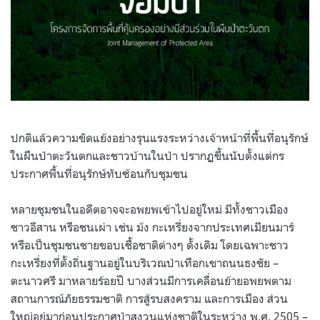
ปกติแล้วความขัดแย้งอย่างรุนแรงระหว่างเจ้าหน้าที่พื้นที่อนุรักษ์
ในผืนป่าตะวันตกและชาวบ้านในป่า ปรากฏขึ้นนับตั้งแต่กร
ประกาศพื้นที่อนุรักษ์ทับซ้อนกับชุมชน
หลายชุมชนในอดีตอาจจะอพยพเข้าไปอยู่ใหม่ มีทั้งชาวเมือง
ชาวอีสาน หรือชนเผ่า เช่น ม้ง กะเหรี่ยงจากประเทศเมียนมาร์
หรือเป็นชุมชนชายขอบเชื้อชาติต่างๆ ดั้งเดิม โดยเฉพาะชาว
กะเหรี่ยงที่ตั้งถิ่นฐานอยู่ในบริเวณป่าเทือกเขาถนนธงชัย –
ตะนาวศรี มาหลายร้อยปี บางส่วนมีการเคลื่อนย้ายอพยพตาม
สถานการณ์ภัยธรรมชาติ การสู้รบสงคราม และการเมือง ส่วน
ใหญ่อยู่มาก่อนประกาศป่าสงวนแห่งชาติในระหว่าง พ.ศ. 2505 –