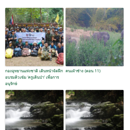
กองอุทยานแห่งชาติ เดินหน้าจัดฝึก
คนเฝ้าช้าง (ตอน 11)
อบรมติวเข้ม ‘ครูเดินป่า’ เพื่อการ
อนุรักษ์