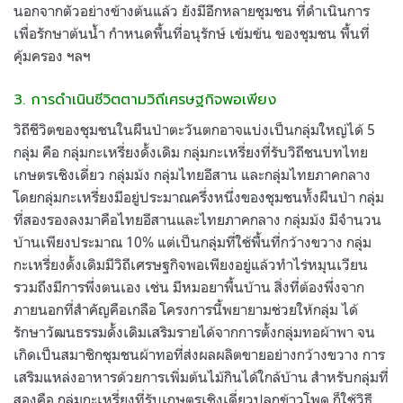
นอกจากตัวอย่างข้างต้นแล้ว ยังมีอีกหลายชุมชน ที่ดำเนินการ
เพื่อรักษาต้นน้ำ กำหนดพื้นที่อนุรักษ์ เข้มข้น ของชุมชน พื้นที่
คุ้มครอง ฯลฯ
3. การดำเนินชีวิตตามวิถีเศรษฐกิจพอเพียง
วิถีชีวิตของชุมชนในผืนป่าตะวันตกอาจแบ่งเป็นกลุ่มใหญ่ได้ 5
กลุ่ม คือ กลุ่มกะเหรี่ยงดั้งเดิม กลุ่มกะเหรี่ยงที่รับวิถีชนบทไทย
เกษตรเชิงเดี่ยว กลุ่มม้ง กลุ่มไทยอีสาน และกลุ่มไทยภาคกลาง
โดยกลุ่มกะเหรี่ยงมีอยู่ประมาณครึ่งหนึ่งของชุมชนทั้งผืนป่า กลุ่ม
ที่สองรองลงมาคือไทยอีสานและไทยภาคกลาง กลุ่มม้ง มีจำนวน
บ้านเพียงประมาณ 10% แต่เป็นกลุ่มที่ใช้พื้นที่กว้างขวาง กลุ่ม
กะเหรี่ยงดั้งเดิมมีวิถีเศรษฐกิจพอเพียงอยู่แล้วทำไร่หมุนเวียน
รวมถึงมีการพึ่งตนเอง เช่น มีหมอยาพื้นบ้าน สิ่งที่ต้องพึ่งจาก
ภายนอกที่สำคัญคือเกลือ โครงการนี้พยายามช่วยให้กลุ่ม ได้
รักษาวัฒนธรรมดั้งเดิมเสริมรายได้จากการตั้งกลุ่มทอผ้าพา จน
เกิดเป็นสมาชิกชุมชนผ้าทอที่ส่งผลผลิตขายอย่างกว้างขวาง การ
เสริมแหล่งอาหารด้วยการเพิ่มต้นไม้กินได้ใกล้บ้าน สำหรับกลุ่มที่
สองคือ กลุ่มกะเหรี่ยงที่รับเกษตรเชิงเดี่ยวปลูกข้าวโพด ก็ใช้วิธี