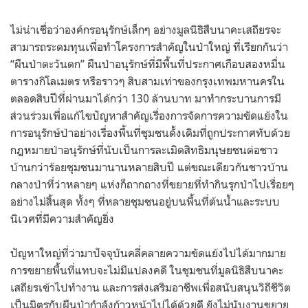
ไม่น่าเชื่อว่าองค์กรอนุรักษ์เล็กๆ อย่างมูลนิธิสืบนาคะเสถียรจะ
สามารถระดมทุนเพื่อทำโครงการสำคัญในป่าใหญ่ ที่เรียกกันว่า
“ผืนป่าตะวันตก” ผืนป่าอนุรักษ์ที่มีพื้นที่ประกาศเกือบสองหมื่น
ตารางกิโลเมตร หรือราวๆ สิบสามเท่าของกรุงเทพมหานครใน
ตลอดสิบปีที่ผ่านมาได้กว่า 130 ล้านบาท มาทำกระบานการมี
ส่วนร่วมเพื่อแก้ไขปัญหาสำคัญเรื่องการจัดการความขัดแย้งใน
การอนุรักษ์ป่าอย่างเรื่องพื้นที่ชุมชนดั้งเดิมที่ถูกประกาศทับด้วย
กฎหมายป่าอนุรักษ์ที่นับเป็นการละเมิดสิทธิมนุษยชนต่อชาว
บ้านกว่าร้อยชุมชนมานานหลายสิบปี แต่ขณะเดียวกันชาวบ้าน
กลางป่าที่ว่าหลายๆ แห่งก็ถากถางที่ขยายที่ทำกินรุกป่าไปเรื่อยๆ
อย่างไม่สิ้นสุด ทั้งๆ ที่หลายชุมชนอยู่บนพื้นที่ต้นน้ำและระบบ
นิเวศที่มีความสำคัญยิ่ง
ปัญหาใหญ่ที่ว่ามาปัจจุบันคลี่คลายความขัดแย้งไปได้มากมาย
การขยายพื้นที่แทบจะไม่มีแปลงคดี ในชุมชนที่มูลนิธิสืบนาคะ
เสถียรเข้าไปทำงาน และการส่งเสริมอาชีพเพื่อสนับสนุนวิถีชีวิต
เป็นมิตรกับผืนป่ากำลังก้าวหน้าไปได้ด้วยดี ยังไม่นับงานขยาย