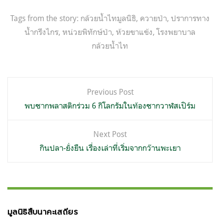
Tags from the story:
กล้วยน้ำไทมูลนิธิ
,
ควายป่า
,
ปราการทาง
น้ำกรึงไกร
,
หน่วยพิทักษ์ป่า
,
ห้วยขาแข้ง
,
โรงพยาบาล
กล้วยน้ำไท
แนะแนว
Previous Post
เรื่อง
พบซากพลาสติกร่วม 6 กิโลกรัมในท้องซากวาฬสเปิร์ม
Next Post
กินปลา-ยั่งยืน เรื่องเล่าที่เริ่มจากกว๊านพะเยา
มูลนิธิสืบนาคะเสถียร