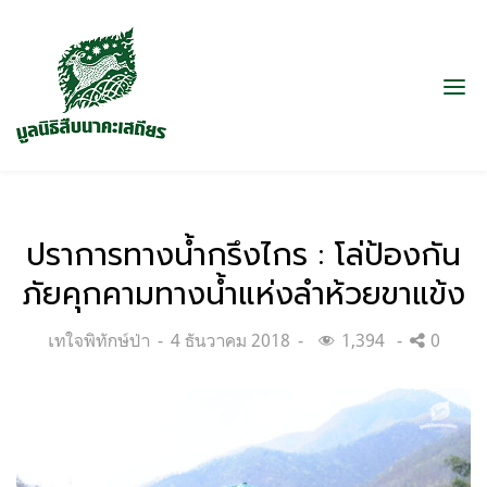
ปราการทางน้ำกรึงไกร : โล่ป้องกัน
ภัยคุกคามทางน้ำแห่งลำห้วยขาแข้ง
Categories:
Posted
เทใจพิทักษ์ป่า
4 ธันวาคม 2018
1,394
0
on