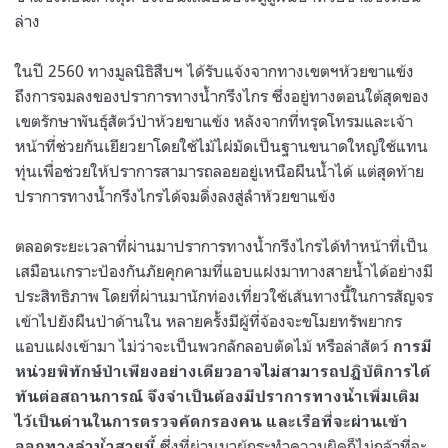
ล่าง
ในปี 2560 ทางมูลนิธิสืบฯ ได้รับแจ้งจากทางเขตฯห้วยขาแข้ง
ถึงการจมลงของปราการทางน้ำกรึงไกร ซึ่งอยู่ทางตอนใต้สุดของ
เขตรักษาพันธุ์สัตว์ป่าห้วยขาแข้ง หลังจากที่ทรุดโทรมและเจ้า
หน้าที่ช่วยกันเยียวยาโดยใช้ไม้ไผ่มัดเป็นฐานขนาดใหญ่ใช้แทน
ทุ่นเพื่อช่วยให้ปราการสามารถลอยอยู่เหนือผืนน้ำได้ แต่สุดท้าย
ปราการทางน้ำกรึงไกรได้จมดิ่งลงสู่ลำห้วยขาแข้ง
ตลอดระยะเวลาที่ผ่านมาปราการทางน้ำกรึงไกรได้ทำหน้าที่เป็น
เสมือนเกราะป้องกันภัยคุกคามที่แอบแฝงมาทางสายน้ำได้อย่างมี
ประสิทธิภาพ โดยที่ผ่านมานักท่องเที่ยวใช้เส้นทางนี้ในการสัญจร
เข้าไปยังผืนป่าด้านใน หลายครั้งมีผู้ที่จ้องจะขโมยทรัพยากร
แอบแฝงเข้ามา ไม่ว่าจะเป็นพวกลักลอบตัดไม้ หรือล่าสัตว์
การมี
หน่วยพิทักษ์ป่าเพียงอย่างเดียวอาจไม่สามารถปฏิบัติการได้
ทันต่อสถานการณ์ จึงจำเป็นต้องมีปราการทางน้ำเพิ่มเติม
ไว้เป็นด่านในการตรวจคัดกรองคน และเรือที่จะผ่านเข้า
ซึ่งที่ผ่านมาผู้กระทำความผิดก็ไม่กล้าที่จะ
ออกทางลำน้ำสายนี้