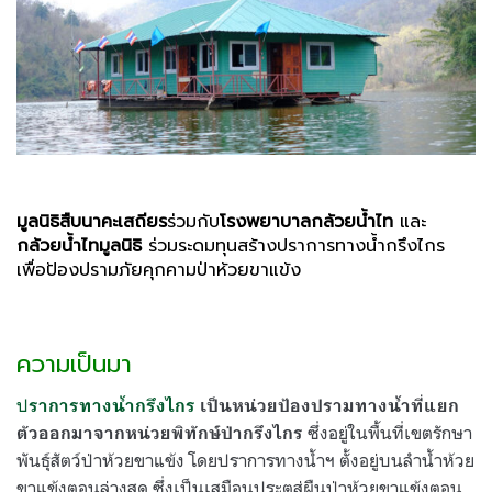
มูลนิธิสืบนาคะเสถียร
ร่วมกับ
โรงพยาบาลกล้วยน้ำไท
และ
กล้วยน้ำไทมูลนิธิ
ร่วมระดมทุนสร้างปราการทางน้ำกรึงไกร
เพื่อป้องปรามภัยคุกคามป่าห้วยขาแข้ง
ความเป็นมา
ป
ราการทางน้ำกรึงไกร
เป็นหน่วยป้องปรามทางน้ำที่แยก
ซึ่งอยู่ในพื้นที่เขตรักษา
ตัวออกมาจากหน่วยพิทักษ์ป่ากรึงไกร
พันธุ์สัตว์ป่าห้วยขาแข้ง โดยปราการทางน้ำฯ ตั้งอยู่บนลำน้ำห้วย
ขาแข้งตอนล่างสุด ซึ่งเป็นเสมือนประตูสู่ผืนป่าห้วยขาแข้งตอน