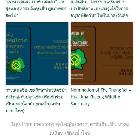
“เราทำได้แล้ว เราทำได้แล้ว” จาก
สาส์นสืบ – โครงการเสริมสร้าง
สุรพล สุดารา ถึงคุณสืบ ผู้แทนของ
ประสิทธิภาพและแรงจูงใจในการ
สัตว์ป่า
อนุรักษ์สัตว์ป่า ในผืนป่าตะวันตก
การเสนอชื่อ เขตรักษาพันธุ์สัตว์ป่า
Nomination of The Thung Yai –
ทุ่งใหญ่-ห้วยขาแข้ง เพื่อเข้าร่วม
Huai Kha Khaeng Wildlife
เป็นมรดกโลกกับยูเนสโก (ฉบับ
Sanctuary
ภาษาไทย)
Tags from the story:
ทุ่งใหญ่นเรศวร
,
สาส์นสืบ
,
สืบ นาคะ
เสถียร
,
เขื่อนน้ำโจน