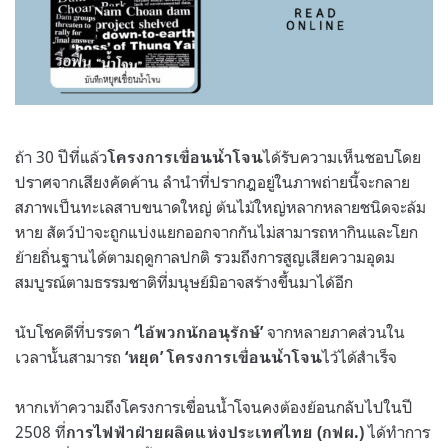
ถ้า 30 ปีที่แล้ว
ได้รับความเห็นชอบโดย
โครงการเขื่อนน้ำโจน
ปราศจากเสียงคัดค้าน ลำนำที่ปรากฎอยู่ในภาพถ่ายนี้จะกลาย
สภาพเป็นทะเลสาบขนาดใหญ่ ต้นไม้ใหญ่หลากหลายชนิดจะล้ม
หาย สัตว์ป่าจะถูกแบ่งแยกออกจากกันไม่สามารถหากินและโยก
ย้ายถิ่นฐานได้ตามฤดูกาลปกติ รวมถึงการสูญเสียความอุดม
สมบูรณ์ตามธรรมชาติที่มนุษย์มิอาจสร้างขึ้นมาได้อีก
นับโชคดีที่บรรดา
จากหลายภาคส่วนใน
‘ไอ้พวกนักอนุรักษ์’
เวลานั้นสามารถ
ไว้ได้สำเร็จ
‘หยุด’ โครงการเขื่อนน้ำโจน
หากเท้าความถึงโครงการเขื่อนน้ำโจนคงต้องย้อนกลับไปในปี
2508 ที่
ได้ทำการ
การไฟฟ้าฝ่ายผลิตแห่งประเทศไทย (กฟผ.)