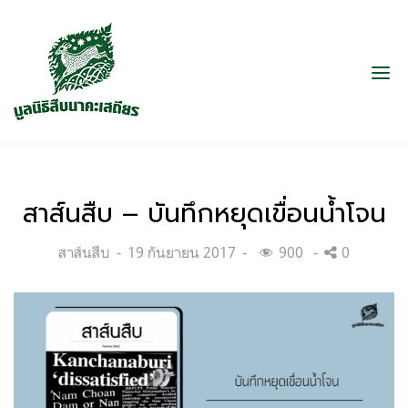
สาส์นสืบ – บันทึกหยุดเขื่อนน้ำโจน
Categories:
Posted
สาส์นสืบ
19 กันยายน 2017
900
0
on