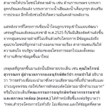
สามารถให้ประโยชน์ได้หลายด้าน เช่น ด้านการเกษตร บรรเทา
อุทกภัยและภัยแล้ง บรรเทาภาวะน้ำเสียและน้ำเค็มบุกรุก ส่งเสริม
การประมง อีกทั้งยังช่วยให้เกิดความมั่นคงด้านพลังงาน
แต่หลังจากที่โครงการเขื่อนน้ำโจนถูกบรรจุเข้าในแผนพัฒนา
เศรษฐกิจและสังคมแห่งชาติ พ.ศ.2525 ก็เริ่มมีเสียงคัดค้านดังขึ้น
จากกลุ่มคนหลายฝ่ายที่ไม่เห็นด้วยกับโครงการ มีข้อมูลแย้งถึง
คุณประโยชน์ที่ถูกกล่าวอ้างออกมาหลายเรื่อง สาธารณชนเริ่มให้
ความสนใจ จนรัฐบาลต้องชะลอโครงการออกไปและตั้งคณะ
ทำงานศึกษาข้อมูลขึ้นมาใหม่
เหตุผลที่ถูกยกขึ้นมาแย้งนั้นมีหลายประเด็น เช่น
คุณไพโรจน์
อธิบาย
สุวรรณกร ผู้อำนวยการกองอนุรักษ์สัตว์ป่า กรมป่าไม้
ว่า
“การสร้างเขื่อนจะนำมาซึ่งความเสียหายแก่พื้นที่ป่าดงดิบและ
ป่าเบญจพรรณ ก่อให้เกิดการลักลอบตัดไม้ตามมาอีกจำนวนมาก”
หรือในประเด็นที่
คณะกรรมการอนุรักษ์ทรัพยากรธรรมชาติ
ได้ทำหนังสือชี้แจงต่อรัฐบาลว่า
และสภาพแวดล้อม (คอทส.)
“กฟผ.สำรวจโครงการไม่ทั่วถึง ไม่เพียงพอ และให้ข้อมูลที่คลาด