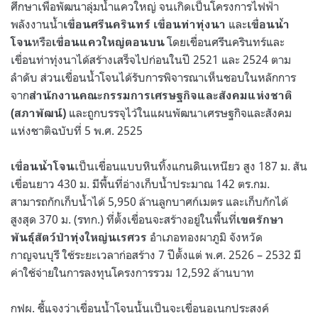
ศึกษาเพื่อพัฒนาลุ่มน้ำแควใหญ่ จนเกิดเป็นโครงการไฟฟ้า
พลังงานน้ำ
และ
เขื่อนศรีนครินทร์ เขื่อนท่าทุ่งนา
เขื่อนน้ำ
หรือ
โดยเขื่อนศรีนครินทร์และ
โจน
เขื่อนแควใหญ่ตอนบน
เขื่อนท่าทุ่งนาได้สร้างเสร็จไปก่อนในปี 2521 และ 2524 ตาม
ลำดับ ส่วนเขื่อนน้ำโจนได้รับการพิจารณาเห็นชอบในหลักการ
จาก
สำนักงานคณะกรรมการเศรษฐกิจและสังคมแห่งชาติ
และถูกบรรจุไว้ในแผนพัฒนาเศรษฐกิจและสังคม
(สภาพัฒน์)
แห่งชาติฉบับที่ 5 พ.ศ. 2525
เป็นเขื่อนแบบหินทิ้งแกนดินเหนียว สูง 187 ม. สัน
เขื่อนน้ำโจน
เขื่อนยาว 430 ม. มีพื้นที่อ่างเก็บน้ำประมาณ 142 ตร.กม.
สามารถกักเก็บน้ำได้ 5,950 ล้านลูกบาศก์เมตร และเก็บกักได้
สูงสุด 370 ม. (รทก.) ที่ตั้งเขื่อนจะสร้างอยู่ในพื้นที่
เขตรักษา
อำเภอทองผาภูมิ จังหวัด
พันธุ์สัตว์ป่าทุ่งใหญ่นเรศวร
กาญจนบุรี ใช้ระยะเวลาก่อสร้าง 7 ปีตั้งแต่ พ.ศ. 2526 – 2532 มี
ค่าใช้จ่ายในการลงทุนโครงการรวม 12,592 ล้านบาท
กฟผ. ชี้แจงว่าเขื่อนน้ำโจนนั้นเป็นจะเขื่อนอเนกประสงค์