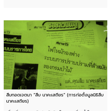
สืบทอดเจตนา “สืบ นาคะเสถียร” (การก่อตั้งมูลนิธิสืบ
นาคะเสถียร)