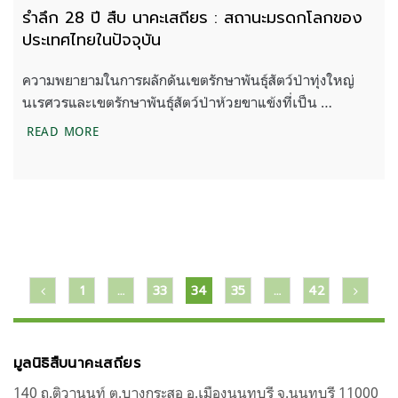
รำลึก 28 ปี สืบ นาคะเสถียร : สถานะมรดกโลกของ
ประเทศไทยในปัจจุบัน
ความพยายามในการผลักดันเขตรักษาพันธุ์สัตว์ป่าทุ่งใหญ่
นเรศวรและเขตรักษาพันธุ์สัตว์ป่าห้วยขาแข้งที่เป็น …
รำลึก 28 ปี สืบ นาคะเสถียร : สถานะมรดกโลกของประ
READ MORE
แนะแนว
1
…
33
34
35
…
42
เรื่อง
มูลนิธิสืบนาคะเสถียร
140 ถ.ติวานนท์ ต.บางกระสอ อ.เมืองนนทบุรี จ.นนทบุรี 11000