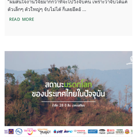
“ผมสนใจงานวิจัยมากกว่าที่จะไปวิ่งจับคน เพราะว่าจับได้แค่
ตัวเล็กๆ ตัวใหญ่ๆ จับไม่ได้ ก็เลยอึดอั …
รำลึก 28 ปี สืบ นาคะเสถียร : ความสำคัญงานวิจัย ที่นำไ
READ MORE