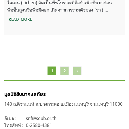
ไลเคน (Lichen) จัดเป็นพืชโบราณที่ถือกำเนิดขึ้นมาก่อน
พืชชั้นสูงหรือพืชมีดอก เกิดจากการรวมตัวของ “รา ( …
ไลเคน
READ MORE
แนะแนว
1
2
เรื่อง
มูลนิธิสืบนาคะเสถียร
140 ถ.ติวานนท์ ต.บางกระสอ อ.เมืองนนทบุรี จ.นนทบุรี 11000
อีเมล :
snf@seub.or.th
โทรศัพท์ :
0-2580-4381