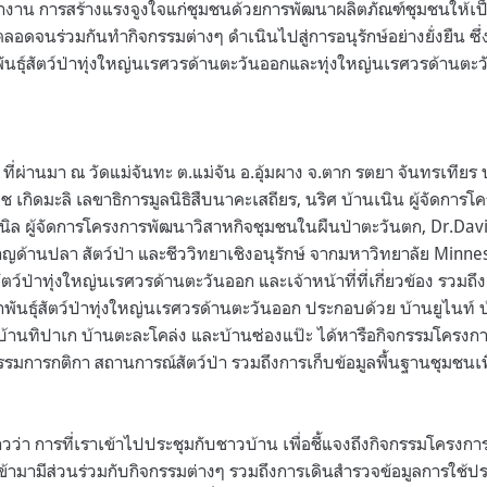
งาน การสร้างแรงจูงใจแก่ชุมชนด้วยการพัฒนาผลิตภัณฑ์ชุมชนให้เป
ตลอดจนร่วมกันทำกิจกรรมต่างๆ ดำเนินไปสู่การอนุรักษ์อย่างยั่งยืน ซึ
พันธุ์สัตว์ป่าทุ่งใหญ่นเรศวรด้านตะวันออกและทุ่งใหญ่นเรศวรด้านตะ
นธ์ ที่ผ่านมา ณ วัดแม่จันทะ ต.แม่จัน อ.อุ้มผาง จ.ตาก รตยา จันทรเทียร
 เกิดมะลิ เลขาธิการมูลนิธิสืบนาคะเสถียร, นริศ บ้านเนิน ผู้จัดการโค
รนิล ผู้จัดการโครงการพัฒนาวิสาหกิจชุมชนในผืนป่าตะวันตก, Dr.Dav
าญด้านปลา สัตว์ป่า และชีววิทยาเชิงอนุรักษ์ จากมหาวิทยาลัย Minneso
ัตว์ป่าทุ่งใหญ่นเรศวรด้านตะวันออก และเจ้าหน้าที่ที่เกี่ยวข้อง รวม
าพันธุ์สัตว์ป่าทุ่งใหญ่นเรศวรด้านตะวันออก ประกอบด้วย บ้านยูไนท์ 
 บ้านทิปาเก บ้านตะละโคล่ง และบ้านซ่องแป๊ะ ได้หารือกิจกรรมโครงก
มการกติกา สถานการณ์สัตว์ป่า รวมถึงการเก็บข้อมูลพื้นฐานชุมชนเ
วว่า การที่เราเข้าไปประชุมกับชาวบ้าน เพื่อชี้แจงถึงกิจกรรมโครงการท
้ามามีส่วนร่วมกับกิจกรรมต่างๆ รวมถึงการเดินสำรวจข้อมูลการใช้ประโ