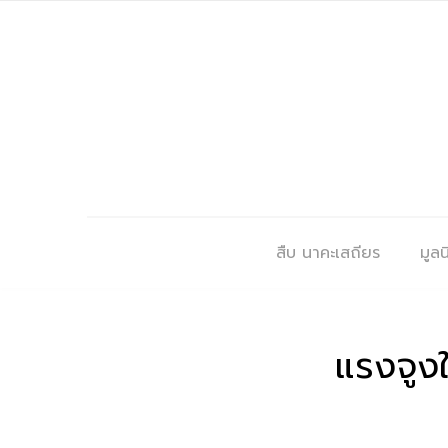
สืบ นาคะเสถียร
มูลนิ
แรงจูงใ