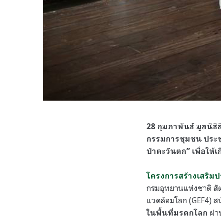
28 กุมภาพันธ์ มูลนิธ
กรรมการชุมชน ประชุ
ป่าตะวันตก” เพื่อให้
โครงการสร้างเสริมป
กรมอุทยานแห่งชาติ สั
แวดล้อมโลก (GEF4) ส
ผ่า
ในพื้นที่มรดกโลก