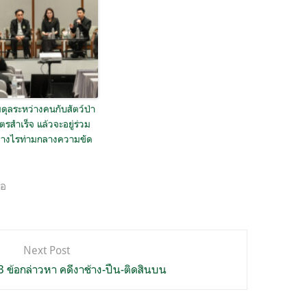
ดุลระหว่างคนกับสัตว์ป่า
สูตรสำเร็จ แล้วจะอยู่ร่วม
ย่างไรท่ามกลางความขัด
ือ
Next Post
3 ข้อกล่าวหา คดีงาช้าง-ปืน-ติดสินบน