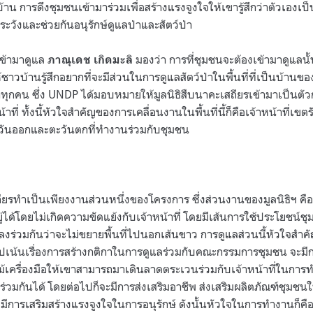
บ้าน การดึงชุมชนเข้ามาร่วมเพื่อสร้างแรงจูงใจให้เขารู้สึกว่าตัวเองเ
าระวังและช่วยกันอนุรักษ์ดูแลป่าและสัตว์ป่า
เข้ามาดูแล
มองว่า การที่ชุมชนจะต้องเข้ามาดูแลนั
ภาณุเดช เกิดมะลิ
าวบ้านรู้สึกอยากที่จะมีส่วนในการดูแลสัตว์ป่าในพื้นที่ที่เป็นบ้านขอ
าทุกคน ซึ่ง UNDP ได้มอบหมายให้มูลนิธิสืบนาคะเสถียรเข้ามาเป็น
ี่ ทั้งนี้หัวใจสำคัญของการเคลื่อนงานในพื้นที่นี้ก็คือเจ้าหน้าที่เขตรั
วันออกและตะวันตกที่ทำงานร่วมกับชุมชน
ะเสถียรทำเป็นเพียงงานส่วนหนึ่งของโครงการ ซึ่งส่วนงานของมูลนิธิฯ ค
ห้อยู่ได้โดยไม่เกิดความขัดแย้งกับเจ้าหน้าที่ โดยมีเส้นการใช้ประโยช
ตกลงร่วมกันว่าจะไม่ขยายพื้นที่ไปนอกเส้นขาว การดูแลส่วนนี้หัวใจสำค
จะไปเน้นเรื่องการสร้างกติกาในการดูแลร่วมกับคณะกรรมการชุมชน จะม
ม้เครื่องมือให้เขาสามารถมาเดินลาดตระเวนร่วมกับเจ้าหน้าที่ในการ
้ร่วมกันได้ โดยต่อไปก็จะมีการส่งเสริมอาชีพ ส่งเสริมผลิตภัณฑ์ชุมชน
มีการเสริมสร้างแรงจูงใจในการอนุรักษ์ ดังนั้นหัวใจในการทำงานก็คื