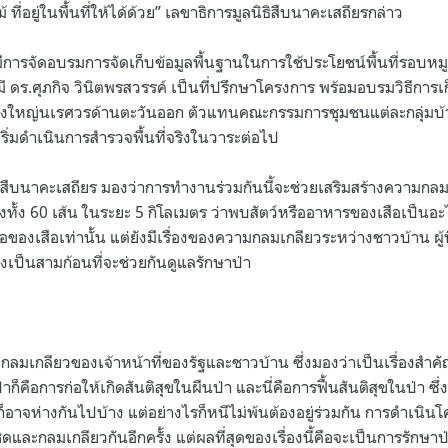
ม้ ที่อยู่ในพื้นที่ให้ได้ด้วย” เลขาธิการมูลนิธิสืบนาคะเสถียรกล่าว
ีการจัดอบรมการจัดเก็บข้อมูลพื้นฐานในการใช้ประโยชน์พื้นที่รอบหม
 ดร.ศุภกิจ วินิตพรสวรรค์ เป็นที่ปรึกษาโครงการ พร้อมอบรมวิธีการเก็บ
าทุ่งใหญ่นเรศวรด้านตะวันออก ตัวแทนคณะกรรมการชุมชนแต่ละกลุ่มบ้าน
ริ่มดำเนินการสำรวจพื้นที่จริงในวาระต่อไป
ิสืบนาคะเสถียร มองว่าการทำงานร่วมกันนี้จะช่วยเสริมสร้างความกลม
ั้ง 60 เส้น ในระยะ 5 กิโลเมตร ว่าพบสัตว์หรืออาหารของเสือเป็นอะไรบ
ยื่อของเสือเท่านั้น แต่ยังมีเรื่องของความกลมเกลียวระหว่างชาวบ้าน ผู้พ
ึ่งเป็นสามก้อนที่จะช่วยกันดูแลรักษาป่า
วามกลมเกลียวของเจ้าหน้าที่ของรัฐและชาวบ้าน ซึ่งมองว่าเป็นเรื่องสำ
ก็คือการก่อให้เกิดสันติสุขในผืนป่า และนี่คือการฟื้นสันติสุขในป่า ซ
็อาจห่างกันไปบ้าง แต่อย่างไรก็หนีไม่พ้นต้องอยู่ร่วมกัน การดำเนินโ
และกลมเกลียวกันอีกครั้ง แต่ผลที่สุดของเรื่องนี้คือจะเป็นการรักษาป่