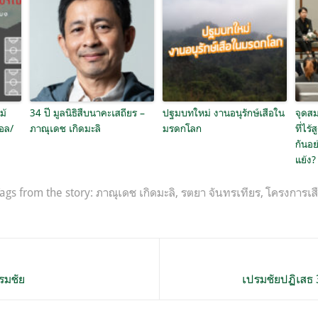
ม้
34 ปี มูลนิธิสืบนาคะเสถียร –
ปฐมบทใหม่ งานอนุรักษ์เสือใน
จุดสม
อล/
ภาณุเดช เกิดมะลิ
มรดกโลก
ที่ไร้
กันอ
แย้ง?
ags from the story:
ภาณุเดช เกิดมะลิ
,
รตยา จันทรเทียร
,
โครงการเส
รมชัย
เปรมชัยปฏิเสธ 