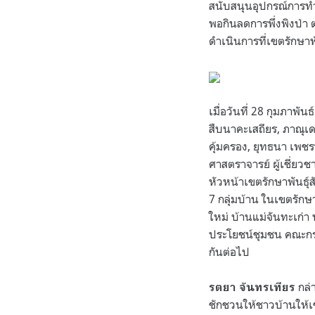
สนับสนุนอุปกรณ์การทำ
พอกินลดการพึ่งพิงป่า 
ดำเนินการที่เขตรักษา
เมื่อวันที่ 28 กุมภาพั
สืบนาคะเสถียร, ภาณุเดช
คุ้มครอง, ยุทธนา เพช
ศาสตราจารย์ ผู้เชี่ยวช
หัวหน้าเขตรักษาพันธุ์ส
7 กลุ่มบ้าน ในเขตรักษ
ใหม่ บ้านแม่จันทะเก่า
ประโยชน์ชุมชน คณะกรร
กันต่อไป
กล่า
รตยา จันทรเทียร
ชักชวนให้ชาวบ้านให้เข