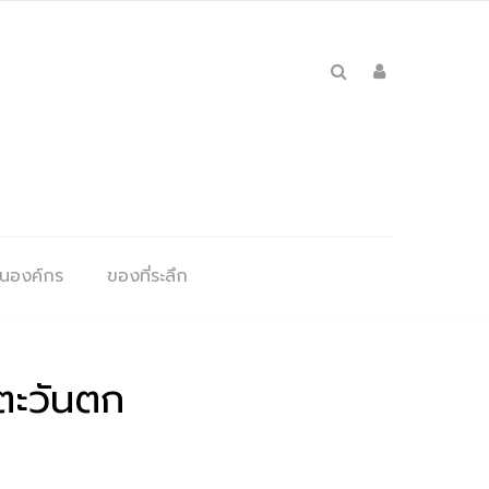
ุนองค์กร
ของที่ระลึก
าตะวันตก