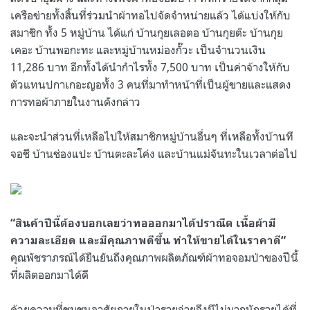
เครือข่ายทั้งสิ้นที่ร่วมนำผ้าทอไปจัดจำหน่ายแล้ว ได้แบ่งให้กับ
สมาชิก ทั้ง
5
หมู่บ้าน ได้แก่ บ้านกุยเลอตอ บ้านกุยต๊ะ บ้านกุย
เคอะ บ้านพอกะทะ และหมู่บ้านหม่องกั๊วะ เป็นจำนวนเงิน
11,286
บาท อีกทั้งได้นำกำไรทั้ง
7,500
บาท เป็นค่าจ้างให้กับ
ตัวแทนปกาเกอะญอทั้ง
3
คนที่มาทำหน้าที่เป็นผู้ขายและแสดง
การทอผ้าภายในงานดังกล่าว
และจะนำส่วนที่เหลือไปให้สมาชิกหมู่บ้านอื่นๆ ที่เหลือทั้งบ้านที
จอชี บ้านช่องแปะ บ้านตะละโค่ง และบ้านแม่จันทะในเวลาต่อไป
“
สินค้าปีนี้ต้องบอกเลยว่าทอออกมาได้ปราณีต เนื้อผ้ามี
ความละเอียด และมีคุณภาพดีขึ้น ทำให้ขายได้ในราคาดี
“
คุณพัชราภรณ์ได้ยืนยันถึงคุณภาพผลิตภัณฑ์ผ้าทอจอมป่าของปีนี้
ที่ผลิตออกมาได้ดี
ด้วยความที่ชุมชนอาศัยภายในป่ารายจ่ายจึงมีไม่มากนักรายได้ที่