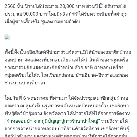
2560
นั้น มีรายได้ประมาณ
20,000
บาท ส่วนปีนี้ได้รับรายได้
ประมาณ
90,000
บาทโดยมีผลิตภัฑ์ที่ได้รับความนิยมทั้งผ้าถุง
เสื้อผู้ชายเสื้อเชโม่ซูและย่ามตามลำดับ
ทั้งนี้ทั้งนั้นผลิตภัณฑ์ที่นำมาร่วมจัดงานมิได้นำของสมาชิกผ้าทอ
จอมป่ามาจัดแสดงเพียงกลุ่มเดียว แต่ได้นำสินค้าของกลุ่มเครือ
ข่ายมาร่วมจัดแสดงและจัดจำหน่ายด้วย อาทิ ผ้าทอกะเหรี่ยง
กลุ่มสตรีมะโอโค๊ะ
,
โรงเรียนกล้อทอ
,
บ้านอีมาด
–
อีทรายและของ
ชาวบ้านบ้านทิบาเก
โดยวันที่
6
พฤษภาคม ที่ผ่านมา ได้จัดประชุมสมาชิกกลุ่มผ้าทอ
จอมป่า ณ ศูนย์เรียนรู้เยาวชนต้นทะเลบ้านหม่องกั๊วะ เขตรักษา
พันธุ์สัตว์ป่าอุ้มผาง จังหวัดตาก ได้นำรายได้ที่ได้จากการจัดงาน
“
ผ้าทอจอมป่า จากภูมิปัญญาสู่การรักษาป่าใหญ่
“
รวมถึงรายได้
จากการจำหน่ายผ้าทอจอมป่าที่ร้านค้าสวัสดิการ เขตรักษาพันธุ์
สัตว์ป่าอุ้มผาง และทางเพจผ้าทอจอมป่าฯ ที่หักรายได้จากกลุ่ม