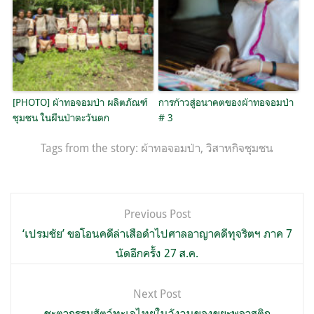
[PHOTO] ผ้าทอจอมป่า ผลิตภัณฑ์
การก้าวสู่อนาคตของผ้าทอจอมป่า
ชุมชน ในผืนป่าตะวันตก
# 3
Tags from the story:
ผ้าทอจอมป่า
,
วิสาหกิจชุมชน
แนะแนว
Previous Post
เรื่อง
‘เปรมชัย’ ขอโอนคดีล่าเสือดำไปศาลอาญาคดีทุจริตฯ ภาค 7
นัดอีกครั้ง 27 ส.ค.
Next Post
ชะตากรรมสัตว์ทะเลไทยในวังวนของขยะพลาสติก