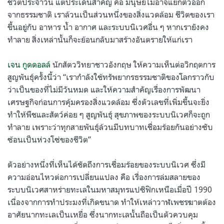
ชีวิตประจำวัน แต่ประเด็นสำคัญ คือ มนุษย์ไม่อาจแยกตัวออก
จากธรรมชาติ เราล้วนเป็นส่วนหนึ่งของสิ่งแวดล้อม ชีวิตของเรา
ขึ้นอยู่กับ อาหาร น้ำ อากาศ และระบบนิเวศอื่น ๆ หากเรายังคง
ทำลาย สิ่งเหล่านั้นก็จะย้อนกลับมาสร้างอันตรายให้แก่เรา
เจน กูดดอลล์
นักสัตววิทยาชาวอังกฤษ ให้ความเห็นต่อวิกฤตการ
สูญพันธุ์ครั้งนี้ว่า “เรากำลังใช้ทรัพยากรธรรมชาติของโลกราวกับ
ว่าเป็นของที่ไม่มีวันหมด และให้ความสำคัญเรื่องการพัฒนา
เศรษฐกิจก่อนการคุ้มครองสิ่งแวดล้อม ซึ่งตัวเลขที่เพิ่มขึ้นจะยิ่ง
ทำให้พืชและสัตว์ค่อย ๆ สูญพันธุ์ สุขภาพของระบบนิเวศก็จะถูก
ทำลาย เพราะว่าทุกสายพันธุ์ล้วนมีบทบาทเชื่อมร้อยกันอย่างซับ
ซ้อนเป็นห่วงโซ่ของชีวิต”
ตัวอย่างหนึ่งที่เห็นได้ชัดถึงการเชื่อมร้อยของระบบนิเวศ ซึ่งมี
ความอ่อนไหวต่อการเปลี่ยนแปลง คือ เรื่องการล่มสลายของ
ระบบนิเวศสาหร่ายทะเลในมหาสมุทรแปซิฟิกเหนือเมื่อปี 1990
เนื่องจากการทำประมงที่เกิดขนาด ทำให้เหล่าวาฬเพชรฆาตต้อง
อาศัยนากทะเลเป็นเหยื่อ ซึ่งนากทะเลนั้นถือเป็นตัวควบคุม