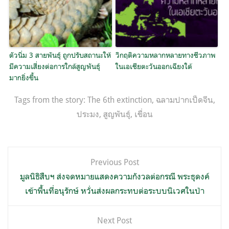
ตัวนิ่ม 3 สายพันธุ์ ถูกปรับสถานะให้
วิกฤติความหลากหลายทางชีวภาพ
มีความเสี่ยงต่อการใกล้สูญพันธุ์
ในเอเชียตะวันออกเฉียงใต้
มากยิ่งขึ้น
Tags from the story:
The 6th extinction
,
ฉลามปากเป็ดจีน
,
ประมง
,
สูญพันธุ์
,
เขื่อน
แนะแนว
Previous Post
เรื่อง
มูลนิธิสืบฯ ส่งจดหมายแสดงความกังวลต่อกรณี พระธุดงค์
เข้าพื้นที่อนุรักษ์ หวั่นส่งผลกระทบต่อระบบนิเวศในป่า
Next Post