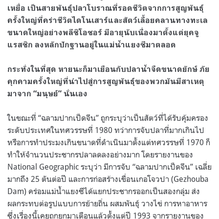
เหยื่อ เป็นสายพันธุ์ปลาโบราณที่รอดชีวิตจากการสูญพันธุ์
ครั้งใหญ่ที่คร่าชีวิตไดโนเสาร์และสัตว์เลื้อยคลานทางทะเล
ขนาดใหญ่อย่างพลีซิโอซอร์ มีอายุนับเนื่องมาตั้งแต่ยุคจู
แรสซิก ลงหลักปักฐานอยู่ในแม่น้ำแยงซีมาตลอด
กระทั่งในที่สุด หายนะก็มาเยือนกับปลาน้ำจืดขนาดยักษ์ ภัย
คุกคามครั้งใหญ่ที่นำไปสู่การสูญพันธุ์ของพวกมันมีสาเหตุ
มาจาก “มนุษย์” นั่นเอง
ในขณะที่ “ฉลามปากเป็ดจีน” ถูกระบุว่าเป็นสัตว์ที่ได้รับคุ้มครอง
ระดับประเทศในทศวรรษที่ 1980 ทว่าการจับปลาที่มากเกินไป
หรือการทำประมงเกินขนาดที่ดำเนินมาตั้งแต่ทศวรรษที่ 1970 ก็
ทำให้จำนวนประชากรปลาลดลงอย่างมาก โดยรายงานของ
National Geographic ระบุว่า มีการจับ “ฉลามปากเป็ดจีน” เฉลี่ย
มากถึง 25 ตันต่อปี และการก่อสร้างเขื่อนเกอโจวปา (Gezhouba
Dam) คร่อมแม่น้ำแยงซีได้แยกประชากรออกเป็นสองกลุ่ม ส่ง
ผลกระทบต่อรูปแบบการย้ายถิ่น ผสมพันธุ์ วางไข่ การหาอาหาร
ซึ่งเรื่องนี้เคยถูกยกมาเตือนแล้วตั้งแต่ปี 1993 จากรายงานของ