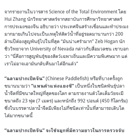
จากรายงานในวารสาร Science of the Total Environment โดย
Hui Zhang นักวิทยาศาสตร์จากสถาบันการศึกษาวิทยาศาสตร์
การประมงของจีน อธิบายว่า ประเทศจีนสร้างเขื่อนและทำประมง
มากมายเกินไปจนเป็นเหตุให้สัตว์น้ำที่อยู่รอดมานานกว่า 200
ล้านปีต้องสูญพันธุ์ไปในที่สุด “มันน่าเศร้ามาก” Zeb Hogan นัก
ชีววิทยาจาก University of Nevada กล่าวกับสื่อมวลชน เขาบอก
ว่า “นี่คือการสูญพันธุ์ของสัตว์เฉพาะถิ่นและมีความพิเศษมาก แต่
เราไม่อาจเอามันกลับคืนมาได้อีกแล้ว”
(Chinese Paddlefish) หรือที่บางครั้งถูก
“ฉลามปากเป็ดจีน”
ขนานนามว่า
เป็นหนึ่งในชนิดพันธุ์ปลา
“แพนด้าแห่งแยงซี”
น้ำจืดที่มีขนาดใหญ่ที่สุดของโลก ตามรายงานตัวโตเต็มวัยจะมี
ขนาดถึง 23 ฟุต (7 เมตร) และหนักถึง 992 ปอนด์ (450 กิโลกรัม)
ซึ่งในบรรดาปลาน้ำจืดมีเพียงไม่กี่ชนิดเท่านั้นที่สามารถเติบโต
ได้มากขนาดนี้
“ฉลามปากเป็ดจีน” จะใช้จมูกที่มีความยาวในการตรวจจับ