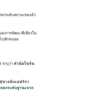
ได้ยกระดับสถานะของตัว
พและการพัฒนาสีเขียวใน
้าไปสักหน่อย
 ระบุว่า
ตัวนิ่มในจีน
ธุ์ทางฝั่งแอฟริกา
็ถูกยกระดับฐานะจาก