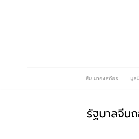
สืบ นาคะเสถียร
มูลนิ
รัฐบาลจีนถ