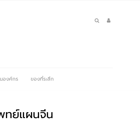
ุนองค์กร
ของที่ระลึก
แพทย์แผนจีน