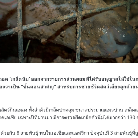
ถอด ‘เกล็ดนิ่ม’ ออกจากรายการส่วนผสมที่ได้รับอนุญาตให้ใช้
์มองว่าเป็น “ขั้นตอนสำคัญ” สำหรับการช่วยชีวิตสัตว์เลี้ยงลูกด้วย
นสัตว์กินแมลง ทั้งลำตัวมีเกล็ดปกคลุม ขนาดประมาณแมวบ้าน เกล็ดและเ
ภาคเอเชีย เฉพาะปีที่ผ่านมา มีการตรวจยึดเกล็ดตัวนิ่มได้มากกว่า 130 
ู่ด้วยกัน 8 สายพันธุ์ พบในเอเชียและแอฟริกา ปัจจุบันมี 3 สายพันธุ์ที่