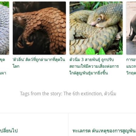
ขุด
‘ตัวลิ่น’ สัตว์ที่ถูกล่ามากที่สุดใน
ตัวนิ่ม 3 สายพันธุ์ ถูกปรับ
การอน
ู
โลก
สถานะให้มีความเสี่ยงต่อการ
แนวท
ฟเผา
ใกล้สูญพันธุ์มากยิ่งขึ้น
วิกฤ
Tags from the story:
The 6th extinction
,
ตัวนิ่ม
เปลี่ยนไป
ทะเลกรด ต้นเหตุของการสูญพันธุ์