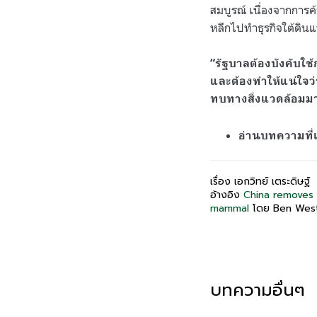
สมบูรณ์ เนื่องจากการค
หลีกไปทำธุรกิจใต้ดิน
“รัฐบาลต้องบังคับใช
และต้องทำให้แน่ใจว
ทบทางสิ่งแวดล้อมมาก
อ่านบทความที่เก
เรื่อง เอกวิทย์ เตระดิษฐ์
อ้างอิง
China removes p
mammal
โดย Ben West
บทความอื่นๆ