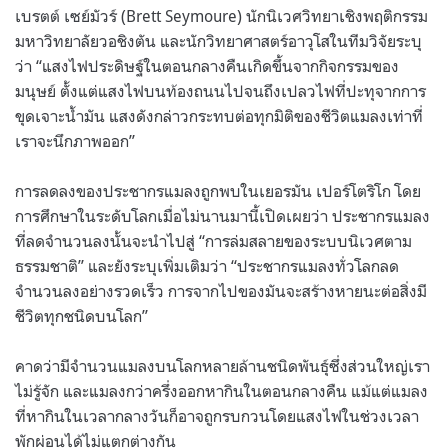
เบรตต์ เซย์มัวร์ (Brett Seymoure) นักนิเวศวิทยาเชิงพฤติกรรม
มหาวิทยาลัยวอชิงตัน และนักวิทยาศาสตร์อาวุโสในทีมวิจัยระบุ
ว่า “แสงไฟประดิษฐ์ในตอนกลางคืนเกิดขึ้นจากกิจกรรมของ
มนุษย์ ตั้งแต่แสงไฟบนท้องถนนไปจนถึงเปลวไฟที่ปะทุจากการ
ขุดเจาะน้ำมัน แสงดังกล่าวกระทบต่อทุกมิติของชีวิตแมลงเท่าที่
เราจะนึกภาพออก”
การลดลงของประชากรแมลงถูกพบในเยอรมัน เปอร์โตริโก โดย
การศึกษาในระดับโลกเมื่อไม่นานมานี้เปิดเผยว่า ประชากรแมลง
ที่ลดจำนวนลงนั้นจะนำไปสู่ “การล่มสลายของระบบนิเวศตาม
ธรรมชาติ” และยังระบุเพิ่มเติมว่า “ประชากรแมลงทั่วโลกลด
จำนวนลงอย่างรวดเร็ว การจากไปของมันจะสร้างหายนะต่อสิ่งมี
ชีวิตทุกชนิดบนโลก”
คาดว่ามีจำนวนแมลงบนโลกหลายล้านชนิดพันธุ์ซึ่งส่วนใหญ่เรา
ไม่รู้จัก และแมลงกว่าครึ่งออกหากินในตอนกลางคืน แม้แต่แมลง
ที่หากินในเวลากลางวันก็อาจถูกรบกวนโดยแสงไฟในช่วงเวลา
พักผ่อนได้ไม่แตกต่างกัน