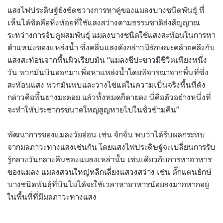
แสงไฟประดิษฐ์ยังขัดขวางการหาคู่ของแมลงบางชนิดพันธุ์ ที่
เห็นได้ชัดคือหิ่งห้อยที่ใช้แสงสว่างตามธรรมชาติส่งสัญญาณ
ระหว่างการจับคู่ผสมพันธุ์ แมลงบางชนิดใช้แสงสะท้อนในการหา
ตำแหน่งของแหล่งน้ำ ซึ่งคลื่นแสงดังกล่าวมีลักษณะคล้ายคลึงกับ
แสงสะท้อนจากพื้นผิวเรียบมัน “แมลงชีปะขาวมีชีวิตเพียงหนึ่ง
วัน พวกมันบินออกมาเพื่อหาแหล่งน้ำโดยพิจารณาจากพื้นที่ซึ่ง
สะท้อนแสง พวกมันพบและวางไข่แต่ในความเป็นจริงพื้นที่ดัง
กล่าวคือพื้นยางมะตอย แล้วทั้งหมดก็ตายลง นี่คือตัวอย่างหนึ่งที่
จะทำให้ประชากรขนาดใหญ่สูญหายไปในชั่วข้ามคืน”
พัฒนาการของแมลงวัยอ่อน เช่น จักจั่น พบว่าได้รับผลกระทบ
จากมลภาวะทางแสงเช่นกัน โดยแสงไฟประดิษฐ์จะเปลี่ยนการรับ
รู้กลางวันกลางคืนของแมลงเหล่านั้น เช่นเดียวกับการหาอาหาร
ของแมลง แมลงส่วนใหญ่หลีกเลี่ยงแสวงสว่าง เช่น ตั๊กแตนยักษ์
บางชนิดพันธุ์ที่บินไม่ได้จะใช้เวลาหาอาหารน้อยลงมากหากอยู่
ในพื้นที่ที่มีมลภาวะทางแสง