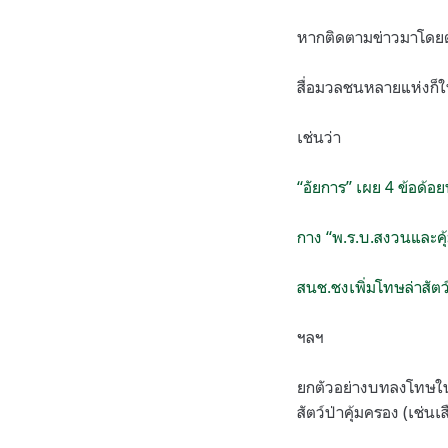
หากติดตามข่าวมาโดยตลอด
สื่อมวลชนหลายแห่งก็
เช่นว่า
“อัยการ” เผย 4 ข้อด้อ
กาง “พ.ร.บ.สงวนและคุ้
สนช.ชงเพิ่มโทษล่าสัตว
ฯลฯ
ยกตัวอย่างบทลงโทษใน พ
สัตว์ป่าคุ้มครอง (เช่นเ