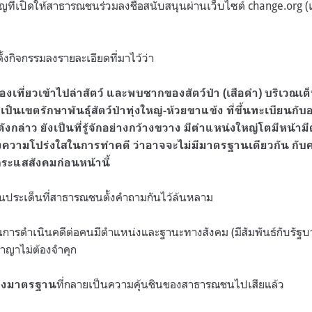
ที่เปิดให้สาธารณชนร่วมลงชื่อสนับสนุนผ่านเว็บไซต์ change.org (เร
้ตั้งกิจกรรมลงรายละเอียดที่มาไว้ว่า
งเที่ยวเข้าไปล่าสัตว์ และพบซากของสัตว์ป่า (เสือดำ) บริเวณเต็น
่งเป็นเขตรักษาพันธุ์สัตว์ป่าทุ่งใหญ่-ห้วยขาแข้ง ที่ขึ้นทะเบียน
ดังกล่าว ยังเป็นที่รู้จักอย่างกว้างขวาง มีตำแหน่งใหญ่โตมีหน้
องความโปร่งใสในการทำคดี ว่าอาจจะไม่มีมาตรฐานเดียวกัน กับค
นกระแสสังคมก่อนหน้านี้
เป็นประเด็นที่สาธารณชนตั้งคำถามกันไว้ล้นหลาม
ในการดำเนินคดีต่อคนมีตำแหน่งและฐานะทางสังคม (มีสัมพันธ์กับรัฐบา
ญาไม่ต้องจำคุก
ที่กลายเป็นความคุ้นชินของสาธารณชนไปเสียแล้ว
องมาตรฐาน