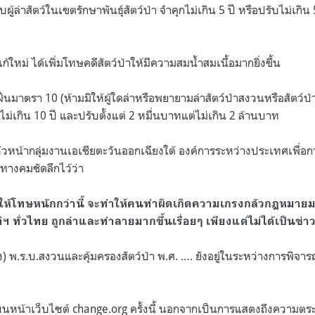
ู้ล่าสัตว์ในเขตรักษาพันธุ์สัตว์ป่า จำคุกไม่เกิน 5 ปี หรือปรับไม่เกิน
้ใหม่ ได้เพิ่มโทษคดีสัตว์ป่าให้มีความสมน้ำสมเนื้อมากยิ่งขึ้น
ฝืนมาตรา 10 (ห้ามมิให้ผู้ใดล่าหรือพยายามล่าสัตว์ป่าสงวนหรือสัตว์ป่
่ไม่เกิน 10 ปี และปรับตั้งแต่ 2 หมื่นบาทแต่ไม่เกิน 2 ล้านบาท
วหน้ากลุ่มงานเอเชียตะวันออกเฉียงใต้ องค์การระหว่างประเทศเพื่อก
ทางคมชัดลึกไว้ว่า
ห้โทษหนักกว่านี้ จะทำให้คนทำผิดเกิดความเกรงกลัวกฎหมายมากขึ
 ทั่วไทย ถูกล่าและทำลายมากขึ้นเรื่อยๆ เพียงแต่ไม่ได้เป็นข่าวใ
ง) พ.ร.บ.สงวนและคุ้มครองสัตว์ป่า พ.ศ. …. ยังอยู่ในระหว่างการพิจา
บนหน้าเว็บไซต์ change.org ครั้งนี้ นอกจากเป็นการแสดงถึงความต