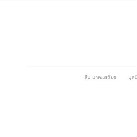
สืบ นาคะเสถียร
มูลนิ