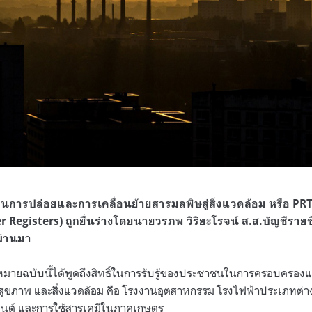
นการปล่อยและการเคลื่อนย้ายสารมลพิษสู่สิ่งแวดล้อม หรือ PRT
 Registers) ถูกยื่นร่างโดยนายวรภพ วิริยะโรจน์ ส.ส.บัญชีรายชื
่ผ่านมา
ายฉบับนี้ได้พูดถึงสิทธิ์ในการรับรู้ของประชาชนในการครอบครอง
อสุขภาพ และสิ่งแวดล้อม คือ โรงงานอุตสาหกรรม โรงไฟฟ้าประเภทต่า
ถยนต์ และการใช้สารเคมีในภาคเกษตร