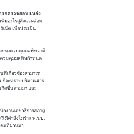
รถตรวจสอบแหล่ง
ิษอะไรสู่สิ่งแวดล้อม
์เน็ต เพื่อประเมิน
อกรมควบคุมมลพิษว่ามี
รมควบคุมมลพิษกำหนด
นที่เกี่ยวข้องสามารถ
ึ้น ก็จะทราบปริมาณสาร
ะเกิดขึ้นตามมา และ
นักงานเลขาธิการสภาผู้
 มีคำสั่งไม่ร่าง พ.ร.บ.
าคมที่ผ่านมา