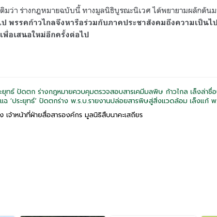
เติมว่า ร่างกฎหมายฉบับนี้ ทางมูลนิธิบูรณะนิเวศ ได้พยายามผลักดั
ป พรรคก้าวไกลจึงหารือร่วมกับภาคประชาสังคมถึงความเป็นไปไ
ื่อเสนอใหม่อีกครั้งต่อไป
ยุทธ์ ปัดตก ร่างกฎหมายควบคุมตรวจสอบสารเคมีมลพิษ ก้าวไกล เล็งล่าชื่อ
 แฉ ‘ประยุทธ์’ ปัดตกร่าง พ.ร.บ.รายงานปล่อยสารพิษสู่สิ่งแวดล้อม เล็งแก้ พ
็ง เจ้าหน้าที่ฝ่ายสื่อสารองค์กร มูลนิธิสืบนาคะเสถียร