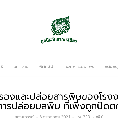
ธิ
บทความ
พิทักษ์ป่า
เอกสารเผยแพร่
สนับสน
บครองและปล่อยสารพิษของโรงงา
การปล่อยมลพิษ ที่เพิ่งถูกปัดต
Categories:
Posted
สถานการณ์
8 กรกฎาคม 2021
359
0