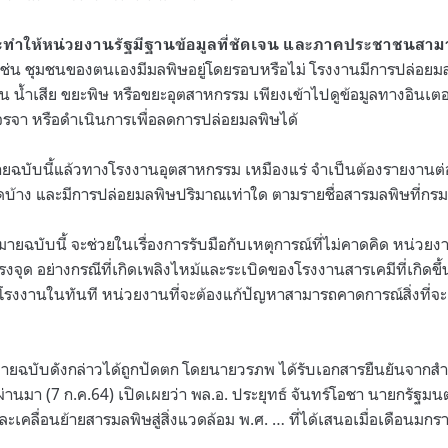
ทำให้หน่วยงานรัฐมีฐานข้อมูลที่ชัดเจน
และภาคประชาชนสามา
ช่น ชุมชนของตนเองมีมลพิษอยู่โดยรอบหรือไม่ โรงงานมีการปล่อยมลพ
ควัน น้ำเสีย ขยะพิษ หรือขยะอุตสาหกรรม
เพียงเข้าไปดูข้อมูลทางอินเตอร
จา หรือดำเนินการเพื่อลดการปล่อยมลพิษได้
ยฉบับนี้แล้วทางโรงงานอุตสาหกรรม เหมืองแร่ จำเป็นต้องรายงานต่
้าง และมีการปล่อยมลพิษปริมาณเท่าใด ตามรายชื่อสารมลพิษที่ก
ยฉบับนี้ จะช่วยในเรื่องการรับมือกับเหตุการณ์ที่ไม่คาดคิด หน่วยงา
งจุด อย่างกรณีที่เกิดเพลิงไหม้และระเบิดของโรงงานสารเคมีที่เกิดข
ในโรงงานในทันที หน่วยงานที่จะต้องแก้ปัญหาสามารถคาดการณ์สิ่งที่จ
ายฉบับดังกล่าวได้ถูกปัดตก โดยนายวรภพ ได้รับเอกสารยืนยันจากสำ
านมา (7 ก.ค.64) เปิดเผยว่า พล.อ. ประยุทธ์ จันทร์โอชา นายกรัฐมนตรี
คลื่อนย้ายสารมลพิษสู่สิ่งแวดล้อม พ.ศ. … ที่ได้เสนอเมื่อเดือนมกร