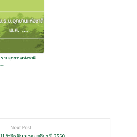
.ร.บ.อุทยานแห่งชาติ
 .…
Next Post
่ 31] รำลึก สืบ นาคะเสถียร ปี 2550