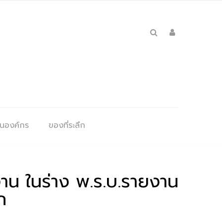
ุนองค์กร
ของที่ระลึก
น ในร่าง พ.ร.บ.รายงาน
ก