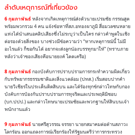
ลำดับเหตุการณ์ที่เกี่ยวข้อง
หลังจากเกิดเหตุการณ์ส่งตัวนายเปรมชัย กรรณสูต
6 กุมภาพันธ์
พร้อมพวกรวม 4 คน แจ้งข้อหาที่สภ.อทองผาภูมิ สื่อมวลชนหลาย
แห่งได้นำเสนอคลิปเสียงซึ่งไม่ระบุว่าเป็นใคร กล่าวคำพูดในเชิง
ต่อรองด้วยสิ่งของ บางช่วงมีข้อความว่า “หากเหตุการณ์นี้ ไม่มี
อะไรแล้ว ก็ขอกันได้ อยากจะส่งลูกน้องบรรทุกมาให้” (ทราบภาย
หลังว่าเจ้าของเสียงคือนายยงค์ โดดเครือ)
กองบังคับการปราบปรามการกระทำความผิดเกี่ยว
8 กุมภาพันธ์
กับทรัพยากรธรรมชาติและสิ่งแวดล้อม (ปทส.) เริ่มสอบปากคำ
นายวิเชียรในประเด็นติดสินบน และได้ร้องทุกข์กล่าวโทษกับกอง
บังคับการป้องกันปราบปรามการทุจริตและประพฤติมิชอบ
(บก.ปปป.) และกล่าวโทษนายเปรมชัยและพวกฐานให้สินบนเจ้า
พนักงานแล้ว
นายศรีสุวรรณ จรรยา นายกสมาคมต่อต้านสภาวะ
9 กุมภาพันธ์
โลกร้อน ออกแถลงการณ์เรียกร้องให้รัฐมนตรีว่าการกระทรวง