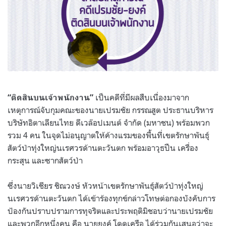
เป็นคดีที่มีผลสืบเนื่องมาจาก
“ติดสินบนเจ้าพนักงาน”
เหตุการณ์จับกุมคณะของนายเปรมชัย กรรณสูต ประธานบริหาร
บริษัทอิตาเลียนไทย ดีเวล๊อปเมนต์ จำกัด (มหาชน) พร้อมพวก
รวม 4 คน ในจุดไม่อนุญาตให้ค้างแรมของพื้นที่เขตรักษาพันธุ์
สัตว์ป่าทุ่งใหญ่นเรศวรด้านตะวันตก พร้อมอาวุธปืน เครื่อง
กระสุน และซากสัตว์ป่า
ซึ่งนายวิเชียร ชิณวงษ์ หัวหน้าเขตรักษาพันธุ์สัตว์ป่าทุ่งใหญ่
นเรศวรด้านตะวันตก ได้เข้าร้องทุกข์กล่าวโทษต่อกองบังคับการ
ป้องกันปราบปรามการทุจริตและประพฤติมิชอบว่านายเปรมชัย
และพวกอีกหนึ่งคน คือ นายยงค์ โดดเครือ ได้ร่วมกันเสนอว่าจะ