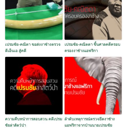
เปรมชัย-คณิตา ขอส่งงาช้างตรวจ
เปรมชัย-คณิตดา ขึ้นศาลคดีครอบ
ดีเอ็นเอ สู้คดี
ครองงาช้างแอฟริกา
ความคืบหน้าการสอบสวน คดีเปรม
ลำดับเหตุการณ์ตรวจยึดงาช้าง
ชัยล่าสัตว์ป่า
แอฟริกาจากบ้านนายเปรมชัย