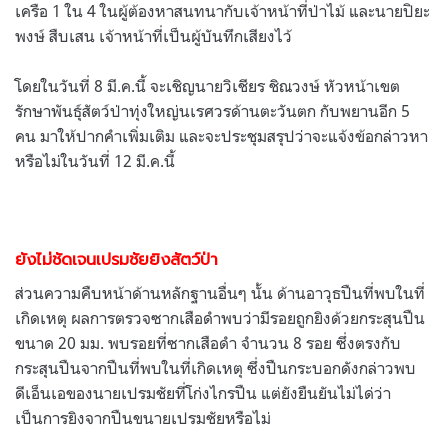
เครือ 1 ใน 4 ในผู้ต้องหาสนทนากับเจ้าหน้าที่ป่าไม้ และนายปิยะ
พงษ์ สืบเสน เจ้าหน้าที่เป็นผู้บันทึกเสียงไว้
โดยในวันที่ 8 มี.ค.นี้ จะเชิญนายวิเชียร ชิณวงษ์ หัวหน้าเขต
รักษาพันธุ์สัตว์ป่าทุ่งใหญ่นเรศวรด้านตะวันตก กับพยานอีก 5
คน มาให้ปากคำเพิ่มเติม และจะประชุมสรุปว่าจะแจ้งข้อกล่าวหา
หรือไม่ในวันที่ 12 มี.ค.นี้
ยังไม่ชัดเจนเปรมชัยยิงสัตว์ป่า
ส่วนความคืบหน้าด้านหลักฐานอื่นๆ นั้น ด้านอาวุธปืนที่พบในที่
เกิดเหตุ ผลการตรวจซากเสือดำพบว่ามีรอยถูกยิงด้วยกระสุนปืน
ขนาด 20 มม. พบรอยที่ซากเสือดำ จำนวน 8 รอย ซึ่งตรงกับ
กระสุนปืนจากปืนที่พบในที่เกิดเหตุ ซึ่งปืนกระบอกดังกล่าวพบ
ดีเอ็นเอของนายเปรมชัยที่โก่งไกรปืน แต่ยังยืนยันไม่ได่ว่า
เป็นการยิงจากปืนขนายเปรมชัยหรือไม่