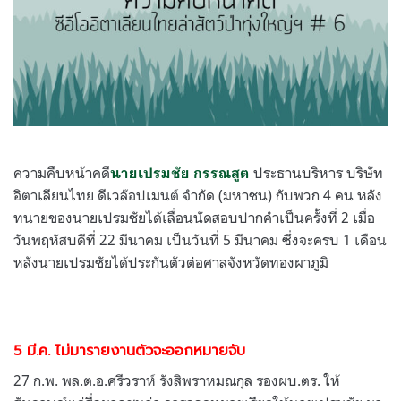
ความคืบหน้าคดี
ประธานบริหาร บริษัท
นายเปรมชัย กรรณสูต
อิตาเลียนไทย ดีเวล๊อปเมนต์ จำกัด
(
มหาชน
)
กับพวก
4
คน หลัง
ทนายของนายเปรมชัยได้เลื่อนนัดสอบปากคำเป็นครั้งที่ 2 เมื่อ
วันพฤหัสบดีที่ 22 มีนาคม เป็นวันที่ 5 มีนาคม ซึ่งจะครบ 1 เดือน
หลังนายเปรมชัยได้ประกันตัวต่อศาลจังหวัดทองผาภูมิ
5 มี.ค. ไม่มารายงานตัวจะออกหมายจับ
27 ก.พ. พล.ต.อ.ศรีวราห์ รังสิพราหมณกุล รองผบ.ตร. ให้