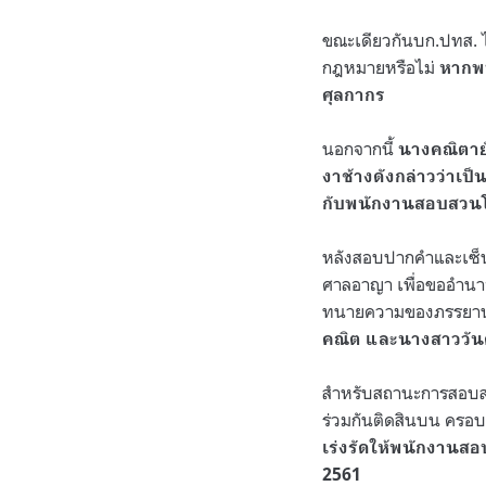
ขณะเดียวกันบก.ปทส. ไ
กฎหมายหรือไม่
หากพบ
ศุลกากร
นอกจากนี้
นางคณิตายั
งาช้างดังกล่าวว่าเป
กับพนักงานสอบสวนโ
หลังสอบปากคำและเซ็นร
ศาลอาญา เพื่อขออำนาจ
ทนายความของภรรยานาย
คณิต และนางสาววันด
สำหรับสถานะการสอบสวน
ร่วมกันติดสินบน ครอบค
เร่งรัดให้พนักงานสอ
2561