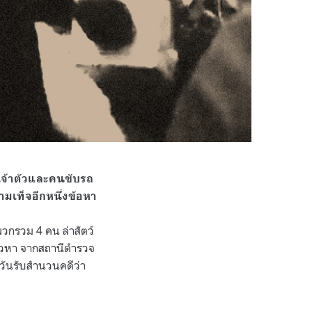
้เจ้าตัวและคนขับรถ
มเท็จอีกหนึ่งข้อหา
บพวกรวม
4
คน ล่าสัตว์
าวหา จากสถานีตำรวจ
อวันรับสำนวนคดีว่า