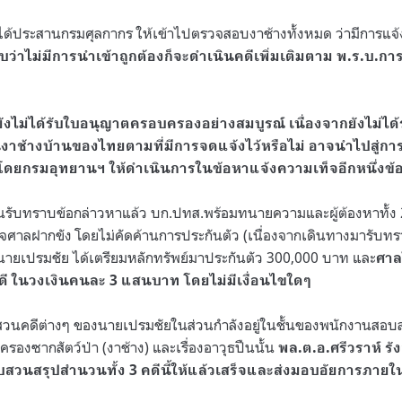
ด้ประสานกรมศุลกากร ให้เข้าไปตรวจสอบงาช้างทั้งหมด ว่ามีการแจ้
ว่าไม่มีการนำเข้าถูกต้องก็จะดำเนินคดีเพิ่มเติมตาม พ.ร.บ.ก
งไม่ได้รับใบอนุญาตครอบครองอย่างสมบูรณ์ เนื่องจากยังไม่ไ
็นงาช้างบ้านของไทยตามที่มีการจดแจ้งไว้หรือไม่ อาจนำไปสู่กา
ดยกรมอุทยานฯ ให้ดำเนินการในข้อหาแจ้งความเท็จอีกหนึ่งข้
ับทราบข้อกล่าวหาแล้ว บก.ปทส.พร้อมทนายความและผู้ต้องหาทั้ง 2
ศาลฝากขัง โดยไม่คัดค้านการประกันตัว (เนื่องจากเดินทางมารับทร
เปรมชัย ได้เตรียมหลักทรัพย์มาประกันตัว 300,000 บาท และ
ศาล
ี ในวงเงินคนละ 3 แสนบาท โดยไม่มีเงื่อนไขใดๆ
คดีต่างๆ ของนายเปรมชัยในส่วนกำลังอยู่ในชั้นของพนักงานสอบสวนท
รองซากสัตว์ป่า (งาช้าง) และเรื่องอาวุธปืนนั้น
พล.ต.อ.ศรีวราห์ รั
บสวนสรุปสำนวนทั้ง 3 คดีนี้ให้แล้วเสร็จและส่งมอบอัยการภายใน