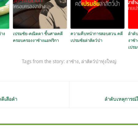
้าง
เปรมชัย-คณิตดา ขึ้นศาลคดี
ความคืบหน้าการสอบสวน คดี
ลำดั
ครอบครองงาช้างแอฟริกา
เปรมชัยล่าสัตว์ป่า
งาช้
เปรม
Tags from the story:
งาช้าง
,
ล่าสัตว์ป่าทุ่งใหญ่
ดีเสือดำ
ลำดับเหตุการณ์ใ