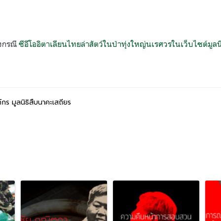
้องกรณี
ซีอีโออิตาเลียนไทยล่าสัตว์ในป่าทุ่งใหญ่นเรศวรในเว็บไซต์มูลน
์กร มูลนิธิสืบนาคะเสถียร