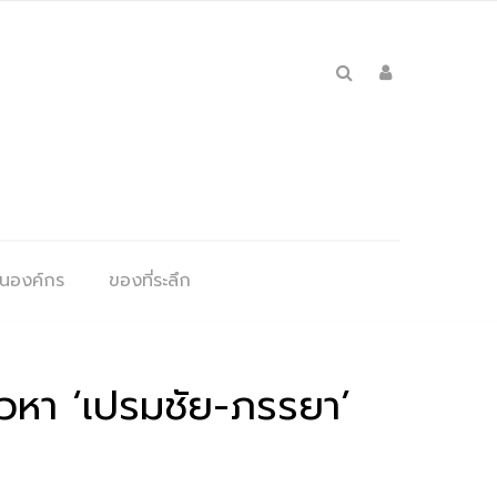
ุนองค์กร
ของที่ระลึก
วหา ‘เปรมชัย-ภรรยา’