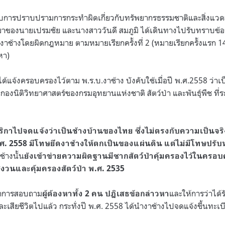
ังคับการปราบปรามการกระทำผิดเกี่ยวกับทรัพยากรธรรมชาติและสิ่งแวด
รยาของนายเปรมชัย และนางสาววันดี สมภูมิ ได้เดินทางไปรับทราบข้
้างโดยผิดกฎหมาย ตามหมายเรียกครั้งที่ 2 (หมายเรียกครั้งแรก 14 ม
หา)
ด้แจ้งครอบครองไว้ตาม พ.ร.บ.งาช้าง บังคับใช้เมื่อปี พ.ศ.2558 ว่าเ
องนิติวิทยาศาสตร์ของกรมอุทยานแห่งชาติ สัตว์ป่า และพันธุ์พืช ที่ระ
กาไปจดแจ้งว่าเป็นช้างบ้านของไทย ซึ่งไม่ตรงกับความเป็นจริ
ศ. 2558 มีโทษยึดงาช้างให้ตกเป็นของแผ่นดิน แต่ไม่มีโทษปรั
้างนั้น
ยังเข้าข่ายความผิดฐานมีซากสัตว์ป่าคุ้มครองไว้ในครอบ
งวนและคุ้มครองสัตว์ป่า พ.ศ. 2535
จากการสอบถาม
และให้การว่าได
ผู้ต้องหาทั้ง 2 คน ปฏิเสธข้อกล่าวหา
4 และเสียชีวิตไปแล้ว กระทั่งปี พ.ศ. 2558 ได้นำงาช้างไปจดแจ้งขึ้นทะเบ