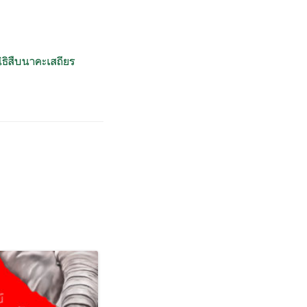
ิธิสืบนาคะเสถียร