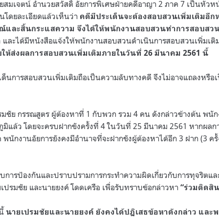
สมเจตน์ อำนวยสวัสดิ์ อัยการพิเศษฝ่ายคดีอาญา
2
ภาค
7
เป็นหัวห
โดยละเอียดแล้วเห็นว่า
คดีมีประเด็นจะต้องสอบสวนเพิ่มเติมอีก
ณ์และสิ้นกระแสความ จึงได้ให้พนักงานสอบสวนทำการสอบสวนเ
และได้มีหนังสือแจ้งให้พนักงานสอบสวนดำเนินการสอบสวนเพิ่มเติ
อ
บให้ส่งผลการสอบสวนเพิ่มเติมภายในวันที่
26
มีนาคม
2561
นี้
ด็นการสอบสวนเพิ่มเติมถือเป็นความลับทางคดี จึงไม่อาจแถลงหรือเป
มชัย กรรณสูตร ผู้ต้องหาที่
1
กับพวก รวม
4
คน ดังกล่าวข้างต้น พน
ูมิแล้ว โดยจะครบฝากขังครั้งที่
4
ในวันที่
25
มีนาคม
2561
หากผลกา
พนักงานอัยการยังคงมีอำนาจที่จะฝากขังผู้ต้องหาได้อีก
3
ฝาก
(3
ครั
งคับการป้องกันและปราบปรามการกระทำความผิดเกี่ยวกับการทุจริตแ
ยเปรมชัย และนายยงค์ โดดเครือ เพื่อรับทราบข้อกล่าวหา
“ร่วมติดส
ี้
นายเปรมชัยและนายยงค์ ยังคงได้ปฏิเสธข้อหาดังกล่าว และพ