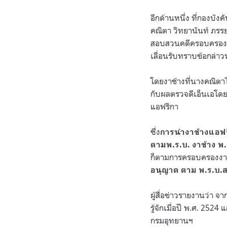
อีกด้านหนึ่ง ที่กองบ
คณิตา วิทยานันท์ ภร
สอบสวนคดีครอบครองงาช
เลื่อนรับทราบข้อกล่าว
โดยงาช้างที่นางคณิตาไ
กับผลตรวจดีเอ็นเอโดยก
แอฟริกา
ซึ่ง
การนำงาช้างแอฟริ
ตามพ.ร.บ. งาช้าง พ.
ก็ตามการครอบครองงาช
อนุญาต ตาม พ.ร.บ.ส
ผู้สื่อข่าวรายงานว่า 
รู้จักเมื่อปี พ.ศ. 252
กรมอุทยานฯ